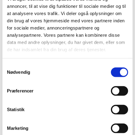
juli (5)
annoncer, til at vise dig funktioner til sociale medier og til
juni (21)
at analysere vores trafik. Vi deler også oplysninger om
maj (18)
din brug af vores hjemmeside med vores partnere inden
april (11)
for sociale medier, annonceringspartnere og
marts (13)
analysepartnere. Vores partnere kan kombinere disse
data med andre oplysninger, du har givet dem, eller som
februar (29)
de har indsamlet fra din brug af deres tjenester.
januar (25)
2021 (516)
Samtykkevalg
2020 (263)
Nødvendig
2019 (159)
2018 (150)
Præferencer
2017 (167)
2016 (167)
2015 (33)
Statistik
2014 (44)
2013 (49)
Marketing
2012 (44)