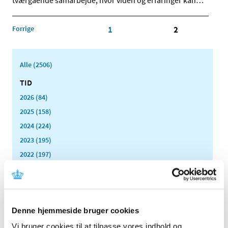
tværgående samarbejde, hvor viden og erfaringer kan
…
Forrige
1
2
Alle (2506)
TID
2026 (84)
2025 (158)
2024 (224)
2023 (195)
2022 (197)
december (18)
november (19)
oktober (17)
september (13)
Denne hjemmeside bruger cookies
august (8)
Vi bruger cookies til at tilpasse vores indhold og