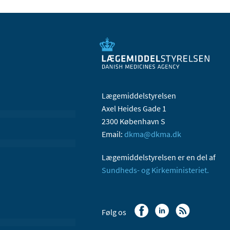
Lægemiddelstyrelsen
Axel Heides Gade 1
2300 København S
Email:
dkma@dkma.dk
Lægemiddelstyrelsen er en del af
Sundheds- og Kirkeministeriet.
Følg os