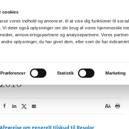
 cookies
passe vores indhold og annoncer, til at vise dig funktioner til soci
Nyheder
Om os
Kontakt
fik. Vi deler også oplysninger om din brug af vores hjemmeside m
 medier, annonceringspartnere og analysepartnere. Vores partne
 og
Tilskud og
Apoteker og salg af
Me
ndre oplysninger, du har givet dem, eller som de har indsamlet 
rmation
priser
medicin
ud
Præferencer
Statistik
Marketing
2016
Afgørelse om generelt tilskud til Resolor