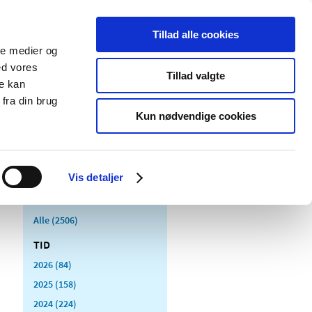
Tillad alle cookies
ale medier og
Udgivelser
Cookies
ed vores
Tillad valgte
re kan
dicinsk
Særlige
fra din brug
styr
produktområder
Kun nødvendige cookies
Vis detaljer
Alle (2506)
TID
2026 (84)
2025 (158)
2024 (224)