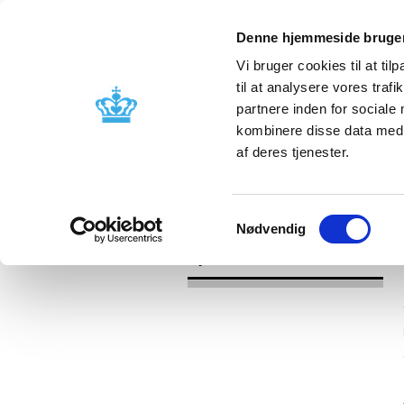
Denne hjemmeside bruger
Vi bruger cookies til at til
til at analysere vores tra
partnere inden for sociale
Godkendelse og
Bivirkninger
kombinere disse data med a
kontrol
produktinfo
af deres tjenester.
/
Nyheder
2016
Samtykkevalg
Nødvendig
Nyheder