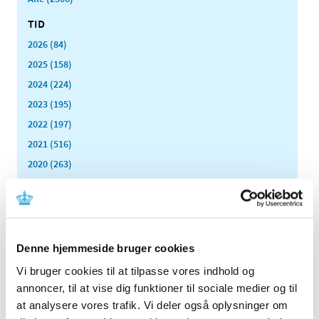
TID
2026 (84)
2025 (158)
2024 (224)
2023 (195)
2022 (197)
2021 (516)
2020 (263)
2019 (159)
2018 (150)
2017 (167)
2016 (167)
Denne hjemmeside bruger cookies
2015 (33)
Vi bruger cookies til at tilpasse vores indhold og
2014 (44)
annoncer, til at vise dig funktioner til sociale medier og til
2013 (49)
at analysere vores trafik. Vi deler også oplysninger om