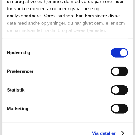
din brug af vores hjemmeside med vores partnere inden
2012 (44)
for sociale medier, annonceringspartnere og
december (2)
analysepartnere. Vores partnere kan kombinere disse
november (6)
data med andre oplysninger, du har givet dem, eller som
oktober (4)
de har indsamlet fra din brug af deres tjenester.
september (7)
august (1)
Samtykkevalg
juli (5)
Nødvendig
juni (3)
maj (1)
Præferencer
april (3)
marts (3)
februar (3)
Statistik
januar (6)
2011 (13)
Marketing
2010 (7)
2009 (14)
2008 (8)
Vis detaljer