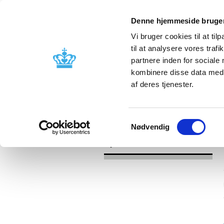
Denne hjemmeside bruger
Vi bruger cookies til at til
til at analysere vores tra
partnere inden for sociale
Godkendelse og
Bivirkninger
kombinere disse data med a
kontrol
produktinfo
af deres tjenester.
/
Nyheder
2016
Samtykkevalg
Nødvendig
Nyheder