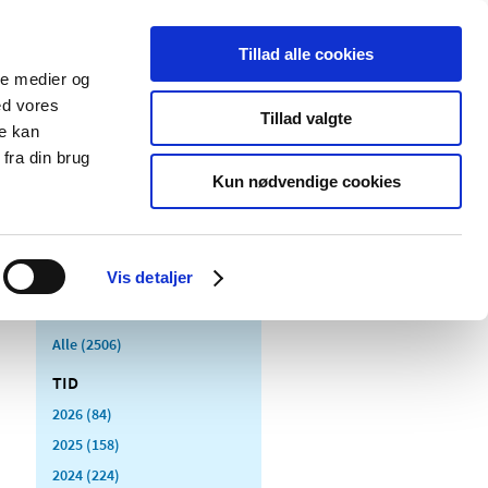
Tillad alle cookies
ale medier og
Udgivelser
Cookies
ed vores
Tillad valgte
re kan
dicinsk
Særlige
fra din brug
styr
produktområder
Kun nødvendige cookies
Vis detaljer
Alle (2506)
TID
2026 (84)
2025 (158)
2024 (224)