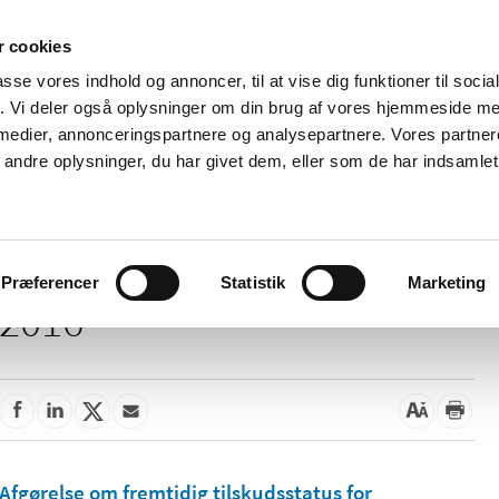
 cookies
passe vores indhold og annoncer, til at vise dig funktioner til soci
Nyheder
Om os
Kontakt
fik. Vi deler også oplysninger om din brug af vores hjemmeside m
 medier, annonceringspartnere og analysepartnere. Vores partne
 og
Tilskud og
Apoteker og salg af
Me
ndre oplysninger, du har givet dem, eller som de har indsamlet 
rmation
priser
medicin
ud
Præferencer
Statistik
Marketing
2016
Afgørelse om fremtidig tilskudsstatus for