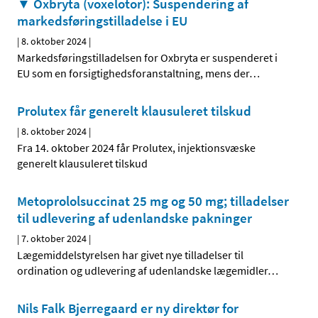
▼ Oxbryta (voxelotor): Suspendering af
markedsføringstilladelse i EU
|
8. oktober 2024
|
Markedsføringstilladelsen for Oxbryta er suspenderet i
EU som en forsigtighedsforanstaltning, mens der
…
Prolutex får generelt klausuleret tilskud
|
8. oktober 2024
|
Fra 14. oktober 2024 får Prolutex, injektionsvæske
generelt klausuleret tilskud
Metoprololsuccinat 25 mg og 50 mg; tilladelser
til udlevering af udenlandske pakninger
|
7. oktober 2024
|
Lægemiddelstyrelsen har givet nye tilladelser til
ordination og udlevering af udenlandske lægemidler
…
Nils Falk Bjerregaard er ny direktør for