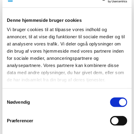
2025 (158)
2024 (224)
Denne hjemmeside bruger cookies
2023 (195)
Vi bruger cookies til at tilpasse vores indhold og
2022 (197)
annoncer, til at vise dig funktioner til sociale medier og til
2021 (516)
at analysere vores trafik. Vi deler også oplysninger om
2020 (263)
din brug af vores hjemmeside med vores partnere inden
for sociale medier, annonceringspartnere og
2019 (159)
analysepartnere. Vores partnere kan kombinere disse
2018 (150)
data med andre oplysninger, du har givet dem, eller som
2017 (167)
de har indsamlet fra din brug af deres tjenester.
2016 (167)
2015 (33)
Samtykkevalg
december (4)
Nødvendig
november (4)
oktober (2)
Præferencer
september (3)
august (2)