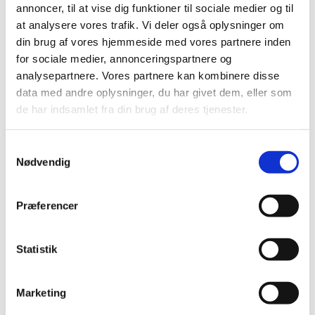
annoncer, til at vise dig funktioner til sociale medier og til
2020 (263)
at analysere vores trafik. Vi deler også oplysninger om
2019 (159)
din brug af vores hjemmeside med vores partnere inden
2018 (150)
for sociale medier, annonceringspartnere og
2017 (167)
analysepartnere. Vores partnere kan kombinere disse
data med andre oplysninger, du har givet dem, eller som
2016 (167)
de har indsamlet fra din brug af deres tjenester.
2015 (33)
2014 (44)
Samtykkevalg
2013 (49)
Nødvendig
2012 (44)
2011 (13)
Præferencer
2010 (7)
2009 (14)
Statistik
december (2)
november (1)
oktober (1)
Marketing
september (2)