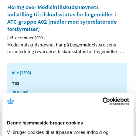
Høring over Medicintilskudsnævnets
indstilling til tilskudsstatus for lægemidler i
ATC-gruppe A02 (midler mod syrerelaterede
forstyrrelser)
|
15. december 2009
|
Medicintilskudsnævnet har på Lægemiddelstyrelsens
foranledning revurderet tilskudsstatus for lægemidler i
…
Alle (2506)
TID
2026 (84)
2025 (158)
2024 (224)
2023 (195)
Denne hjemmeside bruger cookies
2022 (197)
Vi bruger cookies til at tilpasse vores indhold og
2021 (516)