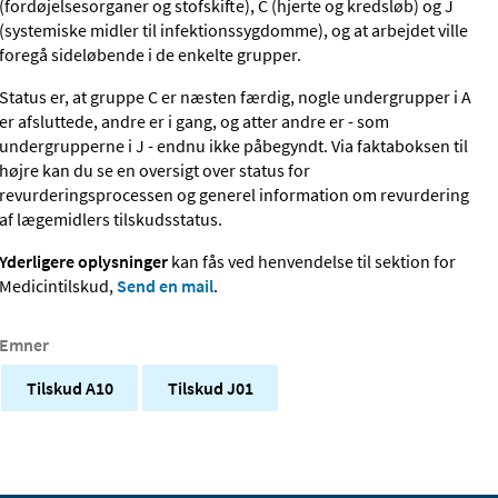
(fordøjelsesorganer og stofskifte), C (hjerte og kredsløb) og J
(systemiske midler til infektionssygdomme), og at arbejdet ville
foregå sideløbende i de enkelte grupper.
Status er, at gruppe C er næsten færdig, nogle undergrupper i A
er afsluttede, andre er i gang, og atter andre er - som
undergrupperne i J - endnu ikke påbegyndt. Via faktaboksen til
højre kan du se en oversigt over status for
revurderingsprocessen og generel information om revurdering
af lægemidlers tilskudsstatus.
Yderligere oplysninger
kan fås ved henvendelse til sektion for
Medicintilskud,
Send en mail
.
Emner
Tilskud A10
Tilskud J01