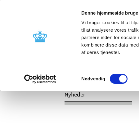
Denne hjemmeside bruger
Vi bruger cookies til at til
til at analysere vores tra
partnere inden for sociale
Godkendelse og
Bivirkninger
kombinere disse data med a
kontrol
produktinfo
af deres tjenester.
/
Nyheder
Revurdering af lægemidlers
Samtykkevalg
gruppe N
Nødvendig
Nyheder