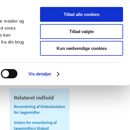
Tillad alle cookies
ale medier og
Udgivelser
Cookies
ed vores
Tillad valgte
re kan
dicinsk
Særlige
fra din brug
styr
produktområder
Kun nødvendige cookies
tilskudsstatus for lægemidler i ATC-
Vis detaljer
Relateret indhold
Revurdering af tilskudsstatus
for lægemidler
Status for revurdering af
lægemidlers tilskud