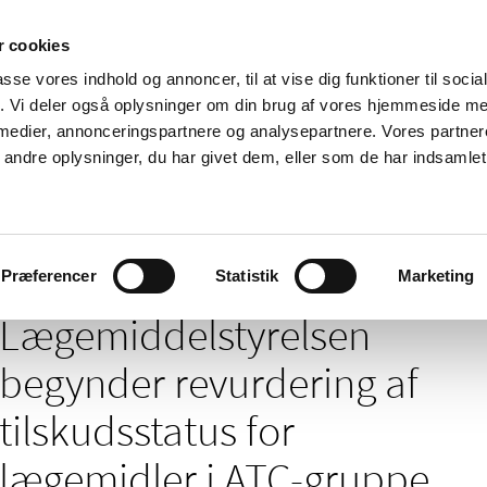
 cookies
passe vores indhold og annoncer, til at vise dig funktioner til soci
Nyheder
Om os
Kontakt
fik. Vi deler også oplysninger om din brug af vores hjemmeside m
 medier, annonceringspartnere og analysepartnere. Vores partne
 og
Tilskud og
Apoteker og salg af
Me
ndre oplysninger, du har givet dem, eller som de har indsamlet 
rmation
priser
medicin
ud
/
 tilskud - nyheder arkiv
Lægemiddelstyrelsen begynder revurdering af 
Præferencer
Statistik
Marketing
Lægemiddelstyrelsen
begynder revurdering af
tilskudsstatus for
lægemidler i ATC-gruppe