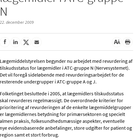
N
22. december 2009
Lægemiddelstyrelsen begynder nu arbejdet med revurdering af
tilskudsstatus for lægemidler i ATC-gruppe N (Nervesystemet).
Det vil foregå sideløbende med revurderingsarbejdet for de
resterende undergrupper i ATC-gruppe A og J.
Folketinget besluttede i 2005, at lægemidlers tilskudsstatus
skal revurderes regelmæssigt. De overordnede kriterier for
prioritering af revurderingen af de enkelte lægemiddelgrupper
er lægemidlernes betydning for primærsektoren og specielt
almen praksis, folkesundhedsmæssige aspekter, eventuelle
nye evidensbaserede anbefalinger, store udgifter for patient og
region samt et stort forbrug.