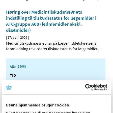
Høring over Medicintilskudsnævnets
indstilling til tilskudsstatus for lægemidler i
ATC-gruppe A08 (fedmemidler ekskl.
diætmidler)
|
27. april 2009
|
Medicintilskudsnævnet har på Lægemiddelstyrelsens
foranledning revurderet tilskudsstatus for lægemidler,
…
Alle (2506)
TID
2026 (84)
2025 (158)
2024 (224)
2023 (195)
Denne hjemmeside bruger cookies
2022 (197)
Vi bruger cookies til at tilpasse vores indhold og