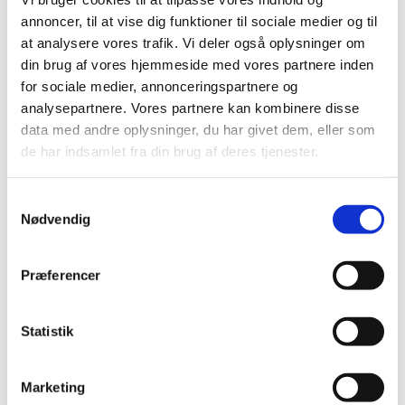
2021 (516)
annoncer, til at vise dig funktioner til sociale medier og til
2020 (263)
at analysere vores trafik. Vi deler også oplysninger om
din brug af vores hjemmeside med vores partnere inden
2019 (159)
for sociale medier, annonceringspartnere og
2018 (150)
analysepartnere. Vores partnere kan kombinere disse
2017 (167)
data med andre oplysninger, du har givet dem, eller som
2016 (167)
de har indsamlet fra din brug af deres tjenester.
2015 (33)
2014 (44)
Samtykkevalg
Nødvendig
2013 (49)
2012 (44)
2011 (13)
Præferencer
2010 (7)
2009 (14)
Statistik
december (2)
november (1)
Marketing
oktober (1)