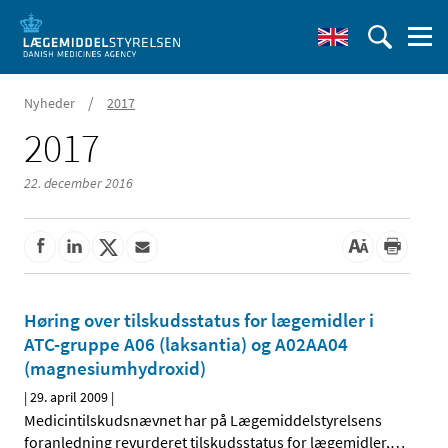
/
Nyheder
2017
2017
22. december 2016
Høring over tilskudsstatus for lægemidler i
ATC-gruppe A06 (laksantia) og A02AA04
(magnesiumhydroxid)
|
29. april 2009
|
Medicintilskudsnævnet har på Lægemiddelstyrelsens
foranledning revurderet tilskudsstatus for lægemidler,
…