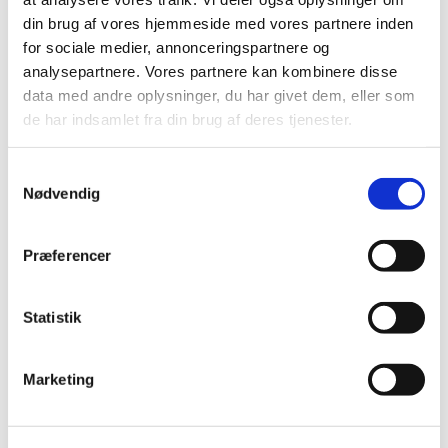
din brug af vores hjemmeside med vores partnere inden
Lægemiddelstyrelsen indleder ad hoc
for sociale medier, annonceringspartnere og
revurdering af tilskudsstatus i ATC–gruppe
analysepartnere. Vores partnere kan kombinere disse
C09C, C09D og C09X
data med andre oplysninger, du har givet dem, eller som
|
12. marts 2010
|
de har indsamlet fra din brug af deres tjenester.
En lang række lægemiddelvirksomheder har den 8. marts
2010 markedsført generiske kopier af angiotensin
…
Samtykkevalg
Nødvendig
Alle (2506)
TID
Præferencer
2026 (84)
2025 (158)
Statistik
2024 (224)
2023 (195)
Marketing
2022 (197)
2021 (516)