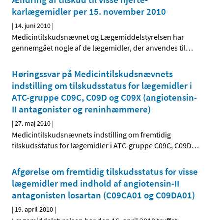
karlægemidler per 15. november 2010
|
14. juni 2010
|
Medicintilskudsnævnet og Lægemiddelstyrelsen har
gennemgået nogle af de lægemidler, der anvendes til
…
Høringssvar på Medicintilskudsnævnets
indstilling om tilskudsstatus for lægemidler i
ATC-gruppe C09C, C09D og C09X (angiotensin-
II antagonister og reninhæmmere)
|
27. maj 2010
|
Medicintilskudsnævnets indstilling om fremtidig
tilskudsstatus for lægemidler i ATC-gruppe C09C, C09D
…
Afgørelse om fremtidig tilskudsstatus for visse
lægemidler med indhold af angiotensin-II
antagonisten losartan (C09CA01 og C09DA01)
|
19. april 2010
|