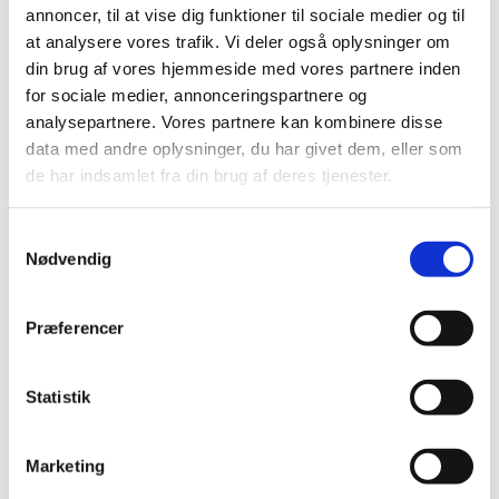
2019 (159)
annoncer, til at vise dig funktioner til sociale medier og til
2018 (150)
at analysere vores trafik. Vi deler også oplysninger om
2017 (167)
din brug af vores hjemmeside med vores partnere inden
for sociale medier, annonceringspartnere og
2016 (167)
analysepartnere. Vores partnere kan kombinere disse
2015 (33)
data med andre oplysninger, du har givet dem, eller som
2014 (44)
de har indsamlet fra din brug af deres tjenester.
2013 (49)
2012 (44)
Samtykkevalg
2011 (13)
Nødvendig
november (1)
oktober (2)
Præferencer
september (2)
august (2)
Statistik
juli (1)
juni (1)
maj (2)
Marketing
marts (1)