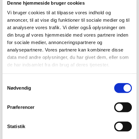
Denne hjemmeside bruger cookies
2019 (159)
Vi bruger cookies til at tilpasse vores indhold og
2018 (150)
annoncer, til at vise dig funktioner til sociale medier og til
2017 (167)
at analysere vores trafik. Vi deler også oplysninger om
2016 (167)
din brug af vores hjemmeside med vores partnere inden
for sociale medier, annonceringspartnere og
2015 (33)
analysepartnere. Vores partnere kan kombinere disse
2014 (44)
data med andre oplysninger, du har givet dem, eller som
2013 (49)
de har indsamlet fra din brug af deres tjenester.
2012 (44)
december (2)
Samtykkevalg
november (6)
Nødvendig
oktober (4)
september (7)
Præferencer
august (1)
juli (5)
juni (3)
Statistik
maj (1)