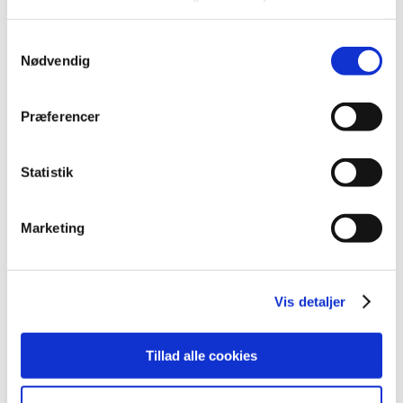
2015 (33)
2014 (44)
Samtykkevalg
2013 (49)
Nødvendig
2012 (44)
december (2)
Præferencer
november (6)
oktober (4)
september (7)
Statistik
august (1)
juli (5)
Marketing
juni (3)
maj (1)
april (3)
Vis detaljer
marts (3)
februar (3)
Tillad alle cookies
januar (6)
2011 (13)