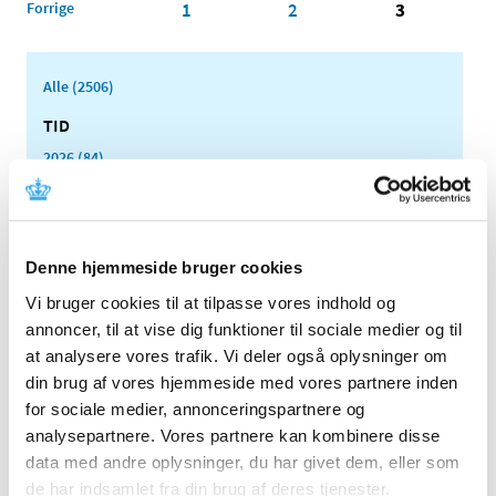
Forrige
1
2
3
Alle (2506)
TID
2026 (84)
2025 (158)
2024 (224)
2023 (195)
Denne hjemmeside bruger cookies
2022 (197)
Vi bruger cookies til at tilpasse vores indhold og
2021 (516)
annoncer, til at vise dig funktioner til sociale medier og til
2020 (263)
at analysere vores trafik. Vi deler også oplysninger om
2019 (159)
din brug af vores hjemmeside med vores partnere inden
2018 (150)
for sociale medier, annonceringspartnere og
analysepartnere. Vores partnere kan kombinere disse
2017 (167)
data med andre oplysninger, du har givet dem, eller som
2016 (167)
de har indsamlet fra din brug af deres tjenester.