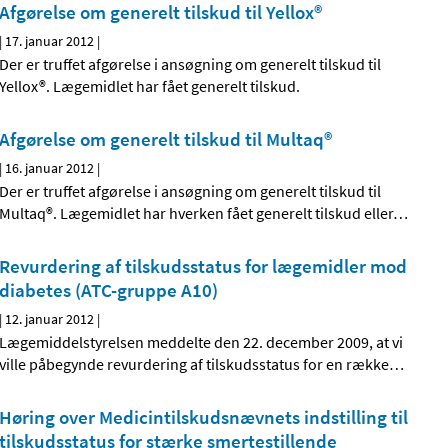
Afgørelse om generelt tilskud til Yellox®
|
17. januar 2012
|
Der er truffet afgørelse i ansøgning om generelt tilskud til
Yellox®. Lægemidlet har fået generelt tilskud.
Afgørelse om generelt tilskud til Multaq®
|
16. januar 2012
|
Der er truffet afgørelse i ansøgning om generelt tilskud til
Multaq®. Lægemidlet har hverken fået generelt tilskud eller
…
Revurdering af tilskudsstatus for lægemidler mod
diabetes (ATC-gruppe A10)
|
12. januar 2012
|
Lægemiddelstyrelsen meddelte den 22. december 2009, at vi
ville påbegynde revurdering af tilskudsstatus for en række
…
Høring over Medicintilskudsnævnets indstilling til
tilskudsstatus for stærke smertestillende