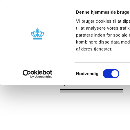
Denne hjemmeside bruger
Vi bruger cookies til at til
til at analysere vores tra
partnere inden for sociale
Godkendelse og
Bivirkninger
kombinere disse data med a
kontrol
produktinfo
af deres tjenester.
/
Nyheder
2017
Samtykkevalg
Nødvendig
Nyheder