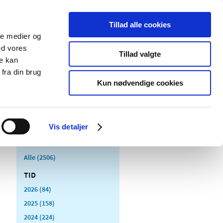
Tillad alle cookies
ale medier og
Udgivelser
Cookies
ed vores
Tillad valgte
re kan
dicinsk
Særlige
fra din brug
styr
produktområder
Kun nødvendige cookies
Vis detaljer
Alle (2506)
TID
2026 (84)
2025 (158)
2024 (224)