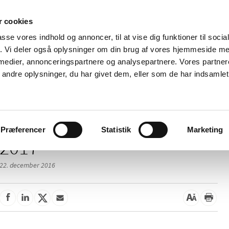
 cookies
passe vores indhold og annoncer, til at vise dig funktioner til soci
Nyheder
Om os
Kontakt
fik. Vi deler også oplysninger om din brug af vores hjemmeside m
 medier, annonceringspartnere og analysepartnere. Vores partne
 og
Tilskud og
Apoteker og salg af
Me
ndre oplysninger, du har givet dem, eller som de har indsamlet 
rmation
priser
medicin
ud
Præferencer
Statistik
Marketing
2017
22. december 2016