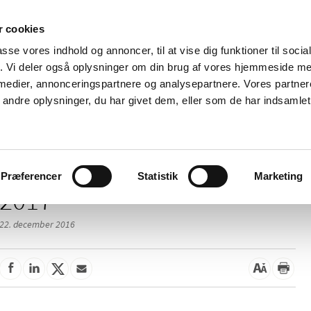
 cookies
passe vores indhold og annoncer, til at vise dig funktioner til soci
Nyheder
Om os
Kontakt
fik. Vi deler også oplysninger om din brug af vores hjemmeside m
 medier, annonceringspartnere og analysepartnere. Vores partne
 og
Tilskud og
Apoteker og salg af
Me
ndre oplysninger, du har givet dem, eller som de har indsamlet 
rmation
priser
medicin
ud
Præferencer
Statistik
Marketing
2017
22. december 2016