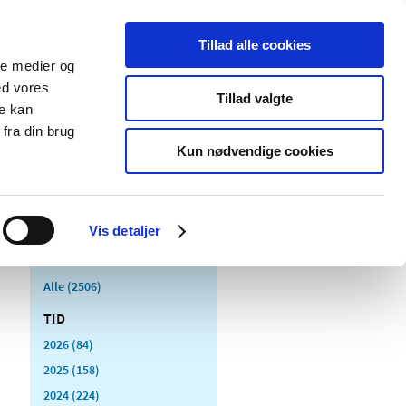
Tillad alle cookies
ale medier og
Udgivelser
Cookies
ed vores
Tillad valgte
re kan
dicinsk
Særlige
fra din brug
styr
produktområder
Kun nødvendige cookies
Vis detaljer
Alle (2506)
TID
2026 (84)
2025 (158)
2024 (224)