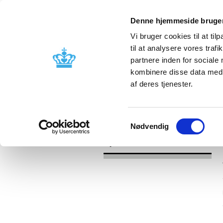
Denne hjemmeside bruger
Vi bruger cookies til at til
til at analysere vores tra
partnere inden for sociale
Godkendelse og
Bivirkninger
kombinere disse data med a
kontrol
produktinfo
af deres tjenester.
/
Nyheder
2017
Samtykkevalg
Nødvendig
Nyheder