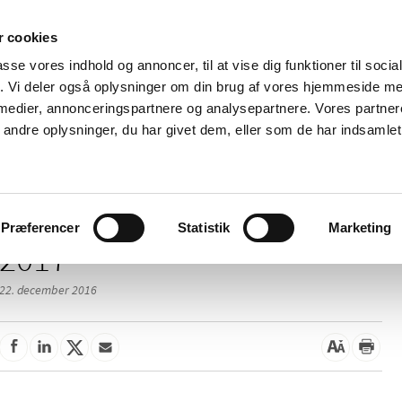
 cookies
passe vores indhold og annoncer, til at vise dig funktioner til soci
Nyheder
Om os
Kontakt
fik. Vi deler også oplysninger om din brug af vores hjemmeside m
 medier, annonceringspartnere og analysepartnere. Vores partne
 og
Tilskud og
Apoteker og salg af
Me
ndre oplysninger, du har givet dem, eller som de har indsamlet 
rmation
priser
medicin
ud
Præferencer
Statistik
Marketing
2017
22. december 2016