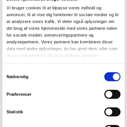
2018 (150)
Vi bruger cookies til at tilpasse vores indhold og
2017 (167)
annoncer, til at vise dig funktioner til sociale medier og til
2016 (167)
at analysere vores trafik. Vi deler også oplysninger om
2015 (33)
din brug af vores hjemmeside med vores partnere inden
2014 (44)
for sociale medier, annonceringspartnere og
2013 (49)
analysepartnere. Vores partnere kan kombinere disse
data med andre oplysninger, du har givet dem, eller som
december (4)
de har indsamlet fra din brug af deres tjenester.
november (5)
oktober (3)
Samtykkevalg
september (6)
Nødvendig
august (2)
juli (2)
juni (2)
Præferencer
maj (3)
april (6)
Statistik
marts (10)
februar (4)