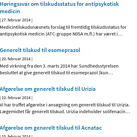
Høringssvar om tilskudsstatus for antipsykotisk
medicin
|
27. februar 2014
|
Medicintilskudsnævnets forslag til fremtidig tilskudsstatus for
antipsykotisk medicin (ATC-gruppe N05A m.fl.) har været i
…
Generelt tilskud til esomeprazol
|
20. februar 2014
|
Med virkning fra den 3. marts 2014 har Sundhedsstyrelsen
besluttet at give generelt tilskud til esomeprazol (kun
…
Afgørelse om generelt tilskud til Urizia
|
10. februar 2014
|
Vi har truffet afgørelse i ansøgning om generelt tilskud til Urizia.
Lægemidlet får generelt tilskud. Urizia indeholder solifenacin
…
Afgørelse om generelt tilskud til Acnatac
|
10. februar 2014
|