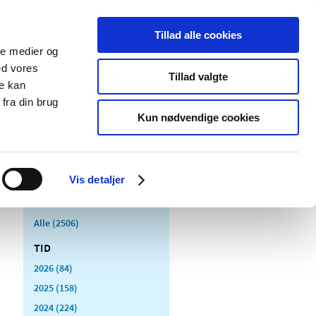
Tillad alle cookies
ale medier og
Udgivelser
Cookies
ed vores
Tillad valgte
re kan
dicinsk
Særlige
fra din brug
styr
produktområder
Kun nødvendige cookies
Vis detaljer
Alle (2506)
TID
2026 (84)
2025 (158)
2024 (224)