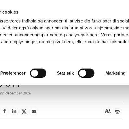
 cookies
passe vores indhold og annoncer, til at vise dig funktioner til soci
Nyheder
Om os
Kontakt
fik. Vi deler også oplysninger om din brug af vores hjemmeside m
 medier, annonceringspartnere og analysepartnere. Vores partne
 og
Tilskud og
Apoteker og salg af
Me
ndre oplysninger, du har givet dem, eller som de har indsamlet 
rmation
priser
medicin
ud
Præferencer
Statistik
Marketing
2017
22. december 2016