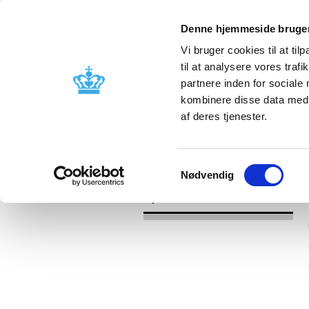
Denne hjemmeside bruger
Vi bruger cookies til at til
til at analysere vores tra
partnere inden for sociale
Godkendelse og
Bivirkninger
kombinere disse data med a
kontrol
produktinfo
af deres tjenester.
/
Nyheder
2017
Samtykkevalg
Nødvendig
Nyheder