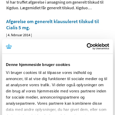
Vi har truffet afgørelse i ansøgning om generelt tilskud til
Xigduo. Lægemidlet får generelt tilskud. Xigduo
…
Afgørelse om generelt klausuleret tilskud til
Cialis 5 mg.
|
4. februar 2014
|
Vi har truffet afgørelse i ansøgning om generelt
klausuleret tilskud til Cialis 5 mg. Lægemidlet får ikke
…
Alle (2506)
Denne hjemmeside bruger cookies
Vi bruger cookies til at tilpasse vores indhold og
TID
annoncer, til at vise dig funktioner til sociale medier og til
2026 (84)
at analysere vores trafik. Vi deler også oplysninger om
2025 (158)
din brug af vores hjemmeside med vores partnere inden
2024 (224)
for sociale medier, annonceringspartnere og
2023 (195)
analysepartnere. Vores partnere kan kombinere disse
data med andre oplysninger, du har givet dem, eller som
2022 (197)