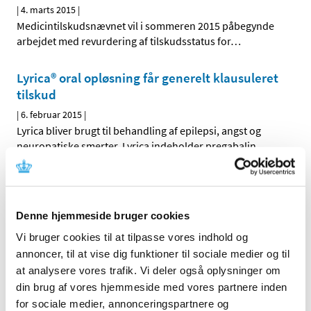
|
4. marts 2015
|
Medicintilskudsnævnet vil i sommeren 2015 påbegynde
arbejdet med revurdering af tilskudsstatus for
…
Lyrica® oral opløsning får generelt klausuleret
tilskud
|
6. februar 2015
|
Lyrica bliver brugt til behandling af epilepsi, angst og
neuropatiske smerter. Lyrica indeholder pregabalin.
Voltabak® får generelt tilskud
|
6. februar 2015
|
Denne hjemmeside bruger cookies
Voltabak øjendråber bliver brugt til behandling af gener
og smerter i øjet fx efter operation. Voltabak
…
Vi bruger cookies til at tilpasse vores indhold og
annoncer, til at vise dig funktioner til sociale medier og til
Daivobet gel m applikator® får generelt tilskud
at analysere vores trafik. Vi deler også oplysninger om
din brug af vores hjemmeside med vores partnere inden
|
28. januar 2015
|
for sociale medier, annonceringspartnere og
Sundhedsstyrelsen giver generelt tilskud til Daivobet gel