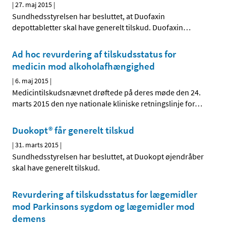
|
27. maj 2015
|
Sundhedsstyrelsen har besluttet, at Duofaxin
depottabletter skal have generelt tilskud. Duofaxin
…
Ad hoc revurdering af tilskudsstatus for
medicin mod alkoholafhængighed
|
6. maj 2015
|
Medicintilskudsnævnet drøftede på deres møde den 24.
marts 2015 den nye nationale kliniske retningslinje for
…
Duokopt® får generelt tilskud
|
31. marts 2015
|
Sundhedsstyrelsen har besluttet, at Duokopt øjendråber
skal have generelt tilskud.
Revurdering af tilskudsstatus for lægemidler
mod Parkinsons sygdom og lægemidler mod
demens