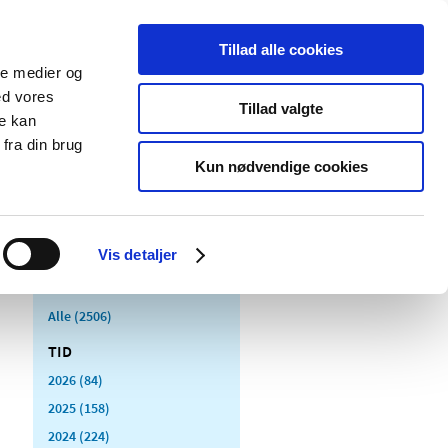
Tillad alle cookies
ale medier og
Udgivelser
Cookies
ed vores
Tillad valgte
re kan
dicinsk
Særlige
fra din brug
styr
produktområder
Kun nødvendige cookies
Vis detaljer
Alle (2506)
TID
2026 (84)
2025 (158)
2024 (224)