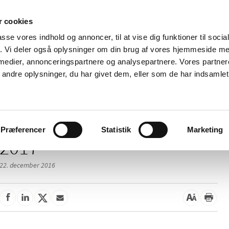
 cookies
passe vores indhold og annoncer, til at vise dig funktioner til soci
Nyheder
Om os
Kontakt
fik. Vi deler også oplysninger om din brug af vores hjemmeside m
 medier, annonceringspartnere og analysepartnere. Vores partne
 og
Tilskud og
Apoteker og salg af
Me
ndre oplysninger, du har givet dem, eller som de har indsamlet 
rmation
priser
medicin
ud
Præferencer
Statistik
Marketing
2017
22. december 2016