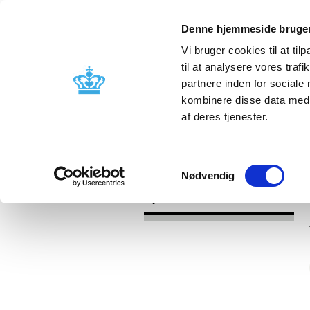
Denne hjemmeside bruger
Vi bruger cookies til at til
til at analysere vores tra
partnere inden for sociale
Godkendelse og
Bivirkninger
kombinere disse data med a
kontrol
produktinfo
af deres tjenester.
/
Nyheder
2017
Samtykkevalg
Nødvendig
Nyheder