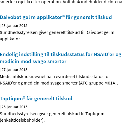
smerter i øjet fx efter operation. Voltabak indeholder diclofena
Daivobet gel m applikator® får generelt tilskud
|
28. januar 2015
|
Sundhedsstyrelsen giver generelt tilskud til Daivobet gel m
applikator.
Endelig indstilling til tilskudsstatus for NSAID’er og
medicin mod svage smerter
|
27. januar 2015
|
Medicintilskudsnævnet har revurderet tilskudsstatus for
NSAID’er og medicin mod svage smerter (ATC-gruppe M01A
…
Taptiqom® får generelt tilskud
|
26. januar 2015
|
Sundhedsstyrelsen giver generelt tilskud til Taptiqom
(enkeltdosisbeholder).