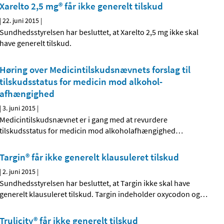
Xarelto 2,5 mg® får ikke generelt tilskud
|
22. juni 2015
|
Sundhedsstyrelsen har besluttet, at Xarelto 2,5 mg ikke skal
have generelt tilskud.
Høring over Medicintilskuds­nævnets forslag til
tilskudsstatus for medicin mod alkohol­
afhængighed
|
3. juni 2015
|
Medicintilskudsnævnet er i gang med at revurdere
tilskudsstatus for medicin mod alkoholafhængighed
…
Targin® får ikke generelt klausuleret tilskud
|
2. juni 2015
|
Sundhedsstyrelsen har besluttet, at Targin ikke skal have
generelt klausuleret tilskud. Targin indeholder oxycodon og
…
Trulicity® får ikke generelt tilskud