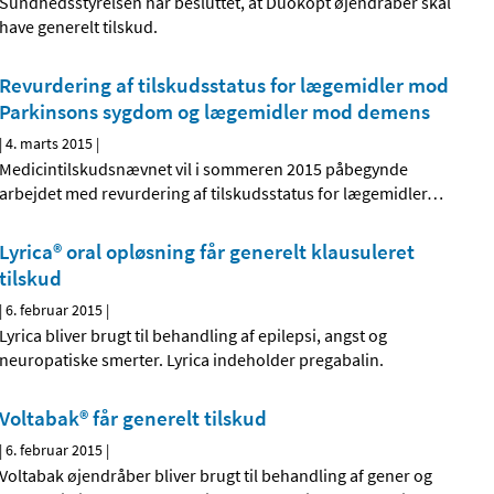
Sundhedsstyrelsen har besluttet, at Duokopt øjendråber skal
have generelt tilskud.
Revurdering af tilskudsstatus for lægemidler mod
Parkinsons sygdom og lægemidler mod demens
|
4. marts 2015
|
Medicintilskudsnævnet vil i sommeren 2015 påbegynde
arbejdet med revurdering af tilskudsstatus for lægemidler
…
Lyrica® oral opløsning får generelt klausuleret
tilskud
|
6. februar 2015
|
Lyrica bliver brugt til behandling af epilepsi, angst og
neuropatiske smerter. Lyrica indeholder pregabalin.
Voltabak® får generelt tilskud
|
6. februar 2015
|
Voltabak øjendråber bliver brugt til behandling af gener og