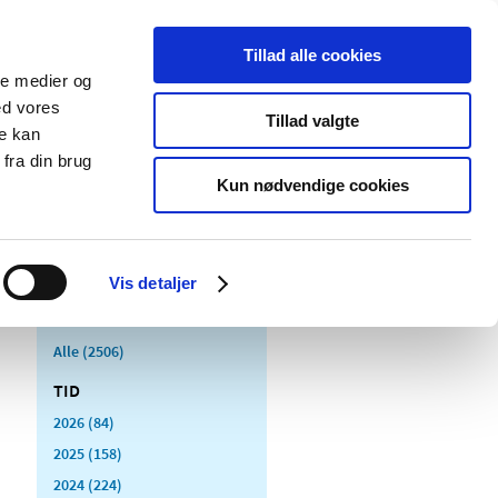
Tillad alle cookies
ale medier og
Udgivelser
Cookies
ed vores
Tillad valgte
re kan
dicinsk
Særlige
fra din brug
styr
produktområder
Kun nødvendige cookies
Vis detaljer
Alle (2506)
TID
2026 (84)
2025 (158)
2024 (224)