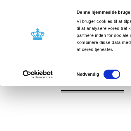
Denne hjemmeside bruger
Vi bruger cookies til at til
til at analysere vores tra
partnere inden for sociale
Godkendelse og
Bivirkninger
kombinere disse data med a
kontrol
produktinfo
af deres tjenester.
/
Nyheder
2017
Samtykkevalg
Nødvendig
Nyheder