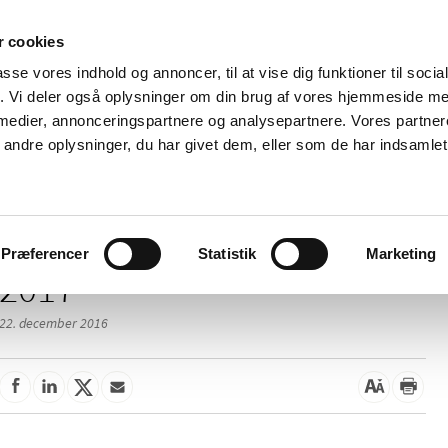
 cookies
passe vores indhold og annoncer, til at vise dig funktioner til soci
Nyheder
Om os
Kontakt
fik. Vi deler også oplysninger om din brug af vores hjemmeside m
 medier, annonceringspartnere og analysepartnere. Vores partne
 og
Tilskud og
Apoteker og salg af
Me
ndre oplysninger, du har givet dem, eller som de har indsamlet 
rmation
priser
medicin
ud
Præferencer
Statistik
Marketing
2017
22. december 2016