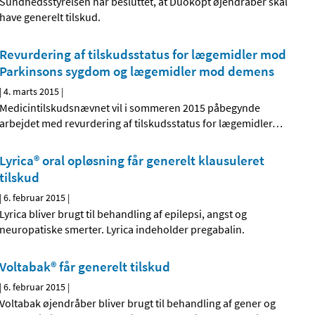
Sundhedsstyrelsen har besluttet, at Duokopt øjendråber skal
have generelt tilskud.
Revurdering af tilskudsstatus for lægemidler mod
Parkinsons sygdom og lægemidler mod demens
|
4. marts 2015
|
Medicintilskudsnævnet vil i sommeren 2015 påbegynde
arbejdet med revurdering af tilskudsstatus for lægemidler
…
Lyrica® oral opløsning får generelt klausuleret
tilskud
|
6. februar 2015
|
Lyrica bliver brugt til behandling af epilepsi, angst og
neuropatiske smerter. Lyrica indeholder pregabalin.
Voltabak® får generelt tilskud
|
6. februar 2015
|
Voltabak øjendråber bliver brugt til behandling af gener og