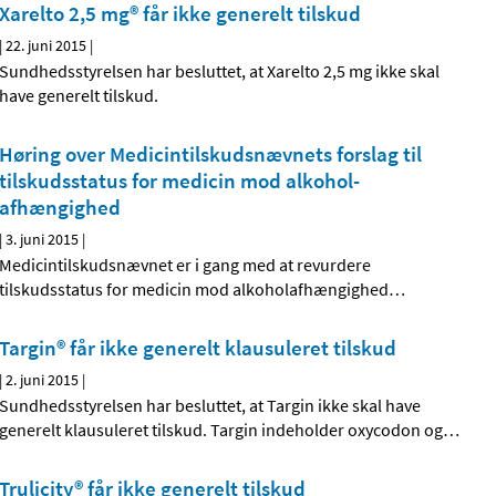
Xarelto 2,5 mg® får ikke generelt tilskud
|
22. juni 2015
|
Sundhedsstyrelsen har besluttet, at Xarelto 2,5 mg ikke skal
have generelt tilskud.
Høring over Medicintilskuds­nævnets forslag til
tilskudsstatus for medicin mod alkohol­
afhængighed
|
3. juni 2015
|
Medicintilskudsnævnet er i gang med at revurdere
tilskudsstatus for medicin mod alkoholafhængighed
…
Targin® får ikke generelt klausuleret tilskud
|
2. juni 2015
|
Sundhedsstyrelsen har besluttet, at Targin ikke skal have
generelt klausuleret tilskud. Targin indeholder oxycodon og
…
Trulicity® får ikke generelt tilskud