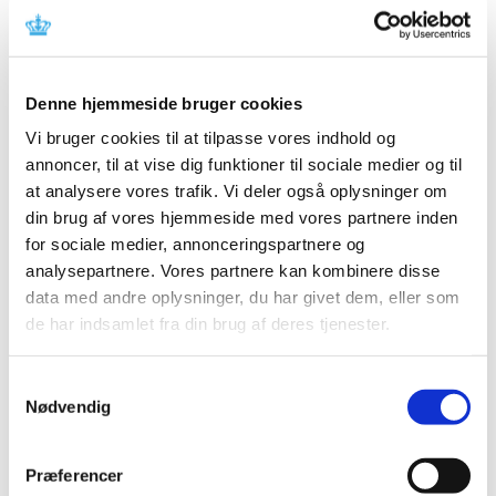
|
11. april 2018
|
Lægemiddelstyrelsen har den 9. april 2018 meddelt Ulrik
Hostrup Larsen bevilling til at drive Kolding Sønderbro
…
Denne hjemmeside bruger cookies
Adenuric får generelt klausuleret tilskud
Vi bruger cookies til at tilpasse vores indhold og
|
9. april 2018
|
annoncer, til at vise dig funktioner til sociale medier og til
Lægemiddelstyrelsen har besluttet, at Adenuric skal have
at analysere vores trafik. Vi deler også oplysninger om
generelt klausuleret tilskud med virkning fra 23. april
…
din brug af vores hjemmeside med vores partnere inden
for sociale medier, annonceringspartnere og
Akupunkturnåle med falske CE-mærker
analysepartnere. Vores partnere kan kombinere disse
|
6. april 2018
|
data med andre oplysninger, du har givet dem, eller som
Sterile akupunkturnåle med falsk CE-mærke sælges på
de har indsamlet fra din brug af deres tjenester.
nettet. Vær opmærksom på produkterne, da der ikke
…
Samtykkevalg
Nødvendig
Alle (2506)
TID
Præferencer
2026 (84)