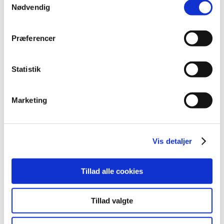
september (20)
Nødvendig
august (17)
juli (11)
Præferencer
juni (21)
maj (21)
Statistik
april (24)
marts (42)
februar (12)
Marketing
januar (18)
2019 (159)
2018 (150)
Vis detaljer
2017 (167)
2016 (167)
Tillad alle cookies
2015 (33)
2014 (44)
Tillad valgte
2013 (49)
2012 (44)