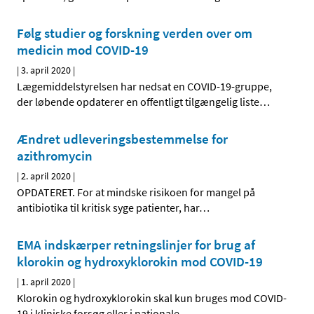
Følg studier og forskning verden over om
medicin mod COVID-19
|
3. april 2020
|
Lægemiddelstyrelsen har nedsat en COVID-19-gruppe,
der løbende opdaterer en offentligt tilgængelig liste
…
Ændret udleveringsbestemmelse for
azithromycin
|
2. april 2020
|
OPDATERET. For at mindske risikoen for mangel på
antibiotika til kritisk syge patienter, har
…
EMA indskærper retningslinjer for brug af
klorokin og hydroxyklorokin mod COVID-19
|
1. april 2020
|
Klorokin og hydroxyklorokin skal kun bruges mod COVID-
19 i kliniske forsøg eller i nationale
…