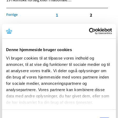
Forrige
1
2
Alle (2506)
TID
Denne hjemmeside bruger cookies
2026 (84)
2025 (158)
Vi bruger cookies til at tilpasse vores indhold og
annoncer, til at vise dig funktioner til sociale medier og til
2024 (224)
at analysere vores trafik. Vi deler også oplysninger om
2023 (195)
din brug af vores hjemmeside med vores partnere inden
2022 (197)
for sociale medier, annonceringspartnere og
2021 (516)
analysepartnere. Vores partnere kan kombinere disse
2020 (263)
data med andre oplysninger, du har givet dem, eller som
december (24)
de har indsamlet fra din brug af deres tjenester.
november (33)
oktober (20)
Samtykkevalg