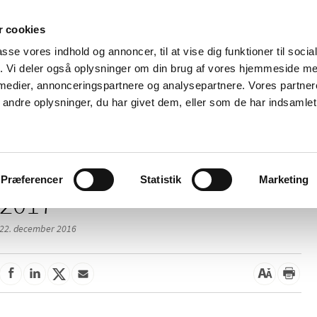
 cookies
passe vores indhold og annoncer, til at vise dig funktioner til soci
Nyheder
Om os
Kontakt
fik. Vi deler også oplysninger om din brug af vores hjemmeside m
 medier, annonceringspartnere og analysepartnere. Vores partne
 og
Tilskud og
Apoteker og salg af
Me
ndre oplysninger, du har givet dem, eller som de har indsamlet 
rmation
priser
medicin
ud
Præferencer
Statistik
Marketing
2017
22. december 2016