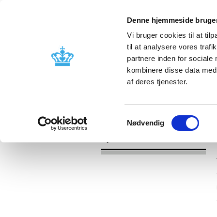
Denne hjemmeside bruger
Vi bruger cookies til at til
til at analysere vores tra
partnere inden for sociale
Godkendelse og
Bivirkninger
kombinere disse data med a
kontrol
produktinfo
af deres tjenester.
/
Nyheder
2017
Samtykkevalg
Nødvendig
Nyheder