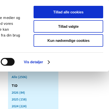
Tillad alle cookies
ale medier og
Udgivelser
Cookies
ed vores
Tillad valgte
re kan
dicinsk
Særlige
fra din brug
styr
produktområder
Kun nødvendige cookies
Vis detaljer
Alle (2506)
TID
2026 (84)
2025 (158)
2024 (224)