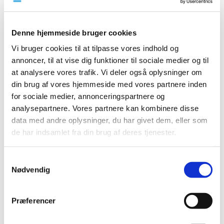
2023 (195)
2022 (197)
Denne hjemmeside bruger cookies
2021 (516)
Vi bruger cookies til at tilpasse vores indhold og
2020 (263)
annoncer, til at vise dig funktioner til sociale medier og til
december (24)
at analysere vores trafik. Vi deler også oplysninger om
november (33)
din brug af vores hjemmeside med vores partnere inden
oktober (20)
for sociale medier, annonceringspartnere og
september (20)
analysepartnere. Vores partnere kan kombinere disse
data med andre oplysninger, du har givet dem, eller som
august (17)
de har indsamlet fra din brug af deres tjenester.
juli (11)
juni (21)
maj (21)
Samtykkevalg
Nødvendig
april (24)
marts (42)
februar (12)
Præferencer
januar (18)