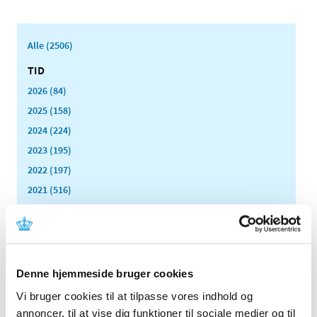
Alle (2506)
TID
2026 (84)
2025 (158)
2024 (224)
2023 (195)
2022 (197)
2021 (516)
2020 (263)
2019 (159)
2018 (150)
2017 (167)
Denne hjemmeside bruger cookies
2016 (167)
Vi bruger cookies til at tilpasse vores indhold og
2015 (33)
annoncer, til at vise dig funktioner til sociale medier og til