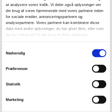
2014 (44)
at analysere vores trafik. Vi deler også oplysninger om
din brug af vores hjemmeside med vores partnere inden
2013 (49)
for sociale medier, annonceringspartnere og
2012 (44)
analysepartnere. Vores partnere kan kombinere disse
2011 (13)
data med andre oplysninger, du har givet dem, eller som
november (1)
de har indsamlet fra din brug af deres tjenester.
oktober (2)
september (2)
Samtykkevalg
august (2)
Nødvendig
juli (1)
juni (1)
Præferencer
maj (2)
marts (1)
januar (1)
Statistik
2010 (7)
2009 (14)
Marketing
2008 (8)
2007 (3)