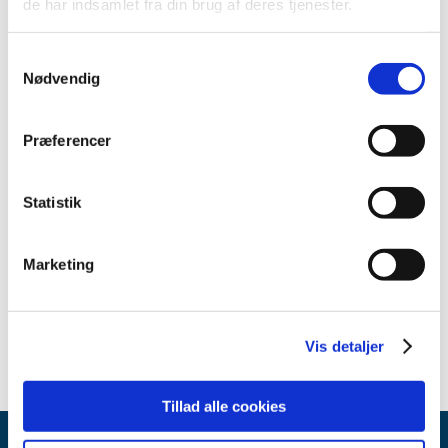
de har indsamlet fra din brug af deres tjenester.
2013 (49)
2012 (44)
Samtykkevalg
2011 (13)
Nødvendig
2010 (7)
2009 (14)
Præferencer
2008 (8)
2007 (3)
Statistik
oktober (1)
marts (1)
Marketing
januar (1)
2006 (9)
2005 (2)
Vis detaljer
Tillad alle cookies