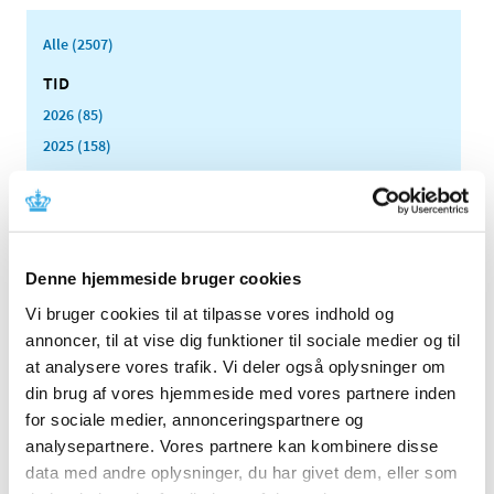
Alle (2507)
TID
2026 (85)
2025 (158)
2024 (224)
2023 (195)
2022 (197)
2021 (516)
Denne hjemmeside bruger cookies
2020 (263)
Vi bruger cookies til at tilpasse vores indhold og
2019 (159)
annoncer, til at vise dig funktioner til sociale medier og til
2018 (150)
at analysere vores trafik. Vi deler også oplysninger om
2017 (167)
din brug af vores hjemmeside med vores partnere inden
for sociale medier, annonceringspartnere og
2016 (167)
analysepartnere. Vores partnere kan kombinere disse
2015 (33)
data med andre oplysninger, du har givet dem, eller som
2014 (44)