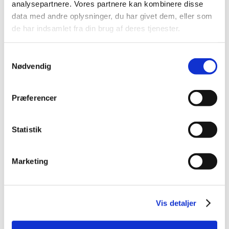
analysepartnere. Vores partnere kan kombinere disse
2014 (44)
data med andre oplysninger, du har givet dem, eller som
2013 (49)
de har indsamlet fra din brug af deres tjenester.
2012 (44)
2011 (13)
Samtykkevalg
2010 (7)
Nødvendig
2009 (14)
2008 (8)
Præferencer
december (1)
november (2)
Statistik
oktober (2)
september (1)
juli (1)
Marketing
januar (1)
2007 (3)
2006 (9)
Vis detaljer
2005 (2)