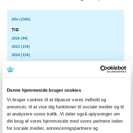
Alle (2506)
TID
2026 (84)
2025 (158)
2024 (224)
2023 (195)
2022 (197)
2021 (516)
2020 (263)
Denne hjemmeside bruger cookies
2019 (159)
Vi bruger cookies til at tilpasse vores indhold og
2018 (150)
annoncer, til at vise dig funktioner til sociale medier og til
2017 (167)
at analysere vores trafik. Vi deler også oplysninger om
din brug af vores hjemmeside med vores partnere inden
2016 (167)
for sociale medier, annonceringspartnere og
2015 (33)