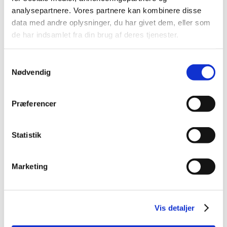
2014 (44)
analysepartnere. Vores partnere kan kombinere disse
2013 (49)
data med andre oplysninger, du har givet dem, eller som
de har indsamlet fra din brug af deres tjenester.
2012 (44)
2011 (13)
Samtykkevalg
2010 (7)
Nødvendig
2009 (14)
december (2)
Præferencer
november (1)
oktober (1)
september (2)
Statistik
juli (1)
juni (5)
Marketing
april (2)
2008 (8)
2007 (3)
Vis detaljer
2006 (9)