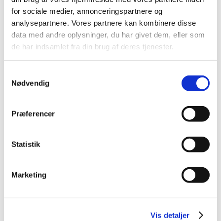
2014 (44)
for sociale medier, annonceringspartnere og
2013 (49)
analysepartnere. Vores partnere kan kombinere disse
data med andre oplysninger, du har givet dem, eller som
2012 (44)
de har indsamlet fra din brug af deres tjenester.
2011 (13)
november (1)
Samtykkevalg
oktober (2)
Nødvendig
september (2)
august (2)
juli (1)
Præferencer
juni (1)
maj (2)
Statistik
marts (1)
januar (1)
Marketing
2010 (7)
2009 (14)
2008 (8)
Vis detaljer
2007 (3)