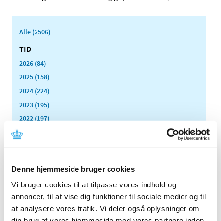
Alle (2506)
TID
2026 (84)
2025 (158)
2024 (224)
2023 (195)
2022 (197)
2021 (516)
2020 (263)
2019 (159)
Denne hjemmeside bruger cookies
2018 (150)
Vi bruger cookies til at tilpasse vores indhold og
2017 (167)
annoncer, til at vise dig funktioner til sociale medier og til
2016 (167)
at analysere vores trafik. Vi deler også oplysninger om
2015 (33)
din brug af vores hjemmeside med vores partnere inden