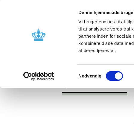
Denne hjemmeside bruger
Vi bruger cookies til at til
til at analysere vores tra
partnere inden for sociale
Godkendelse og
Bivirkninger
kombinere disse data med a
kontrol
produktinfo
af deres tjenester.
/
Nyheder
2017
Samtykkevalg
Nødvendig
Nyheder