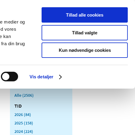
Tillad alle cookies
ale medier og
Udgivelser
Cookies
ed vores
Tillad valgte
re kan
dicinsk
Særlige
fra din brug
styr
produktområder
Kun nødvendige cookies
Vis detaljer
Alle (2506)
TID
2026 (84)
2025 (158)
2024 (224)