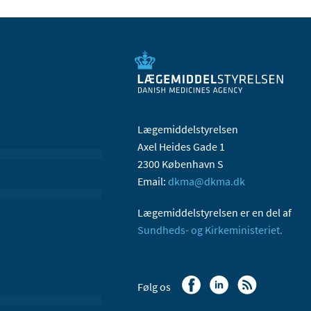
Lægemiddelstyrelsen
Axel Heides Gade 1
2300 København S
Email:
dkma@dkma.dk
Lægemiddelstyrelsen er en del af
Sundheds- og Kirkeministeriet.
Følg os