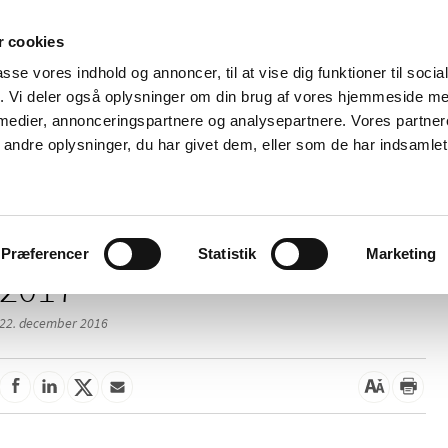
 cookies
passe vores indhold og annoncer, til at vise dig funktioner til soci
Nyheder
Om os
Kontakt
fik. Vi deler også oplysninger om din brug af vores hjemmeside m
 medier, annonceringspartnere og analysepartnere. Vores partne
 og
Tilskud og
Apoteker og salg af
Me
ndre oplysninger, du har givet dem, eller som de har indsamlet 
rmation
priser
medicin
ud
Præferencer
Statistik
Marketing
2017
22. december 2016