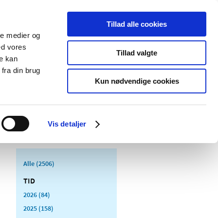
Tillad alle cookies
ale medier og
Udgivelser
Cookies
ed vores
Tillad valgte
re kan
dicinsk
Særlige
fra din brug
styr
produktområder
Kun nødvendige cookies
Vis detaljer
Alle (2506)
TID
2026 (84)
2025 (158)