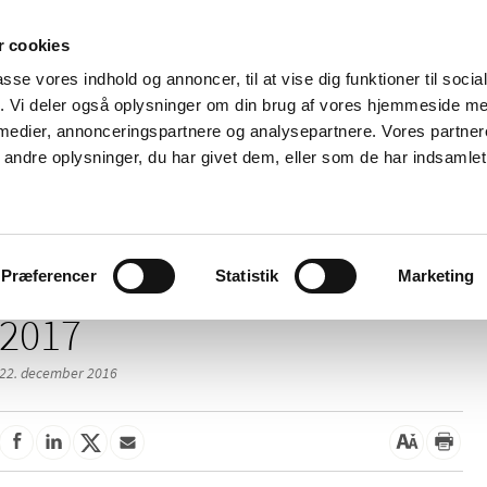
 cookies
passe vores indhold og annoncer, til at vise dig funktioner til soci
Nyheder
Om os
Kontakt
fik. Vi deler også oplysninger om din brug af vores hjemmeside m
 medier, annonceringspartnere og analysepartnere. Vores partne
 og
Tilskud og
Apoteker og salg af
Me
ndre oplysninger, du har givet dem, eller som de har indsamlet 
rmation
priser
medicin
ud
Præferencer
Statistik
Marketing
2017
22. december 2016