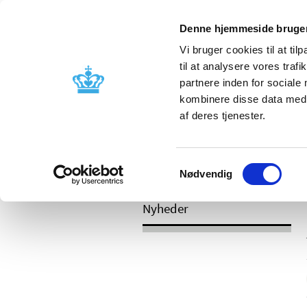
Mobil visning
Denne hjemmeside bruger
Vi bruger cookies til at til
til at analysere vores tra
partnere inden for sociale
Godkendelse og
Bivirkninger
kombinere disse data med a
kontrol
produktinfo
af deres tjenester.
Samtykkevalg
/
Nyheder
2017
Nødvendig
Nyheder