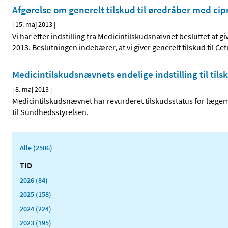
Afgørelse om generelt tilskud til øredråber med cip
|
15. maj 2013
|
Vi har efter indstilling fra Medicintilskudsnævnet besluttet at g
2013. Beslutningen indebærer, at vi giver generelt tilskud til Ce
Medicintilskudsnævnets endelige indstilling til til
|
8. maj 2013
|
Medicintilskudsnævnet har revurderet tilskudsstatus for lægemi
til Sundhedsstyrelsen.
Alle (2506)
TID
2026 (84)
2025 (158)
2024 (224)
2023 (195)