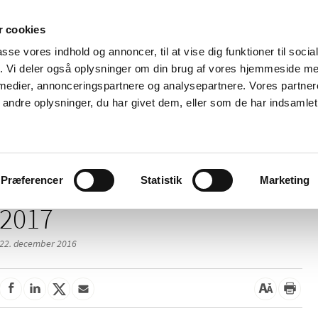
 cookies
passe vores indhold og annoncer, til at vise dig funktioner til soci
Nyheder
Om os
Kontakt
fik. Vi deler også oplysninger om din brug af vores hjemmeside m
 medier, annonceringspartnere og analysepartnere. Vores partne
 og
Tilskud og
Apoteker og salg af
Me
ndre oplysninger, du har givet dem, eller som de har indsamlet 
rmation
priser
medicin
ud
Præferencer
Statistik
Marketing
2017
22. december 2016