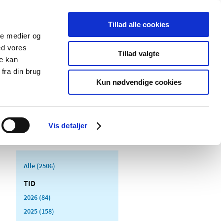
Tillad alle cookies
ale medier og
Udgivelser
Cookies
ed vores
Tillad valgte
re kan
dicinsk
Særlige
fra din brug
styr
produktområder
Kun nødvendige cookies
Vis detaljer
Alle (2506)
TID
2026 (84)
2025 (158)