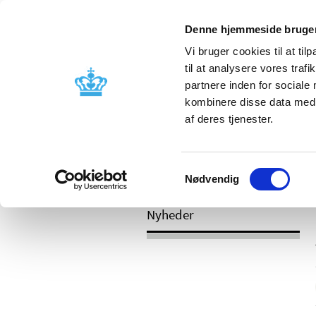
Mobil visning
Denne hjemmeside bruger
Vi bruger cookies til at til
til at analysere vores tra
partnere inden for sociale
Godkendelse og
Bivirkninger
kombinere disse data med a
kontrol
produktinfo
af deres tjenester.
Samtykkevalg
/
Nyheder
2017
Nødvendig
Nyheder