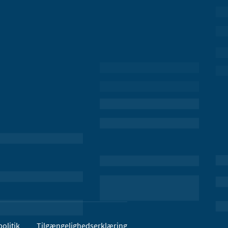
olitik
Tilgængelighedserklæring