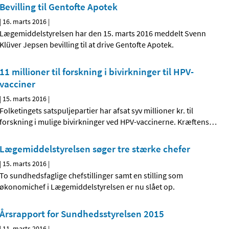
Bevilling til Gentofte Apotek
|
16. marts 2016
|
Lægemiddelstyrelsen har den 15. marts 2016 meddelt Svenn
Klüver Jepsen bevilling til at drive Gentofte Apotek.
11 millioner til forskning i bivirkninger til HPV-
vacciner
|
15. marts 2016
|
Folketingets satspuljepartier har afsat syv millioner kr. til
forskning i mulige bivirkninger ved HPV-vaccinerne. Kræftens
…
Lægemiddelstyrelsen søger tre stærke chefer
|
15. marts 2016
|
To sundhedsfaglige chefstillinger samt en stilling som
økonomichef i Lægemiddelstyrelsen er nu slået op.
Årsrapport for Sundhedsstyrelsen 2015
|
11. marts 2016
|