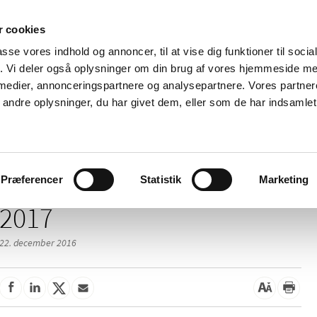
 cookies
passe vores indhold og annoncer, til at vise dig funktioner til soci
Nyheder
Om os
Kontakt
fik. Vi deler også oplysninger om din brug af vores hjemmeside m
 medier, annonceringspartnere og analysepartnere. Vores partne
 og
Tilskud og
Apoteker og salg af
Me
ndre oplysninger, du har givet dem, eller som de har indsamlet 
rmation
priser
medicin
ud
Præferencer
Statistik
Marketing
2017
22. december 2016