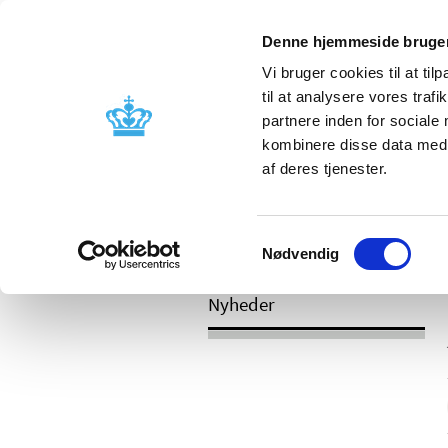
Mobil visning
Denne hjemmeside bruger
Vi bruger cookies til at til
til at analysere vores tra
partnere inden for sociale
Godkendelse og
Bivirkninger
kombinere disse data med a
kontrol
produktinfo
af deres tjenester.
Samtykkevalg
/
Nyheder
2017
Nødvendig
Nyheder