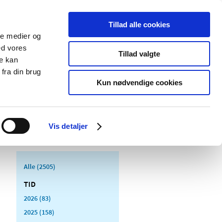
Tillad alle cookies
ale medier og
Udgivelser
Cookies
ed vores
Tillad valgte
re kan
dicinsk
Særlige
fra din brug
styr
produktområder
Kun nødvendige cookies
Vis detaljer
Alle (2505)
TID
2026 (83)
2025 (158)