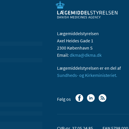
Lægemiddelstyrelsen
Axel Heides Gade 1
2300 København S
Email:
dkma@dkma.dk
Lægemiddelstyrelsen er en del af
Sundheds- og Kirkeministeriet.
Følg os
CVR-nr. 37 05 24 85
EAN 5798 000 