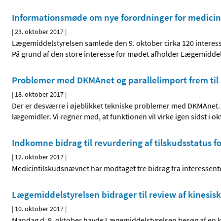
Informationsmøde om nye forordninger for medicin
|
23. oktober 2017
|
Lægemiddelstyrelsen samlede den 9. oktober cirka 120 interess
På grund af den store interesse for mødet afholder Lægemidde
Problemer med DKMAnet og parallelimport frem til 
|
18. oktober 2017
|
Der er desværre i øjeblikket tekniske problemer med DKMAnet. Det
lægemidler. Vi regner med, at funktionen vil virke igen sidst i
Indkomne bidrag til revurdering af tilskudsstatus f
|
12. oktober 2017
|
Medicintilskudsnævnet har modtaget tre bidrag fra interessenter 
Lægemiddelstyrelsen bidrager til review af kinesis
|
10. oktober 2017
|
Mandag d. 9. oktober havde Lægemiddelstyrelsen besøg af en kin