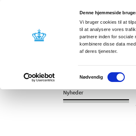
Mobil visning
Denne hjemmeside bruger
Vi bruger cookies til at til
til at analysere vores tra
partnere inden for sociale
Godkendelse og
Bivirkninger
kombinere disse data med a
kontrol
produktinfo
af deres tjenester.
Samtykkevalg
/
Nyheder
2017
Nødvendig
Nyheder