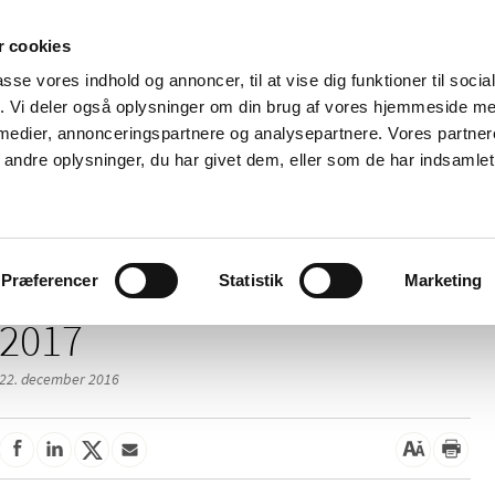
 cookies
passe vores indhold og annoncer, til at vise dig funktioner til soci
Nyheder
Om os
Kontakt
fik. Vi deler også oplysninger om din brug af vores hjemmeside m
 medier, annonceringspartnere og analysepartnere. Vores partne
 og
Tilskud og
Apoteker og salg af
Me
ndre oplysninger, du har givet dem, eller som de har indsamlet 
rmation
priser
medicin
ud
Præferencer
Statistik
Marketing
2017
22. december 2016