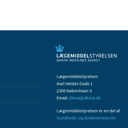
Lægemiddelstyrelsen
Axel Heides Gade 1
2300 København S
Email:
dkma@dkma.dk
Lægemiddelstyrelsen er en del af
Sundheds- og Kirkeministeriet.