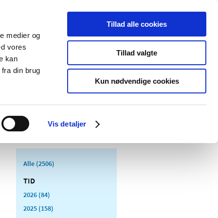
Tillad alle cookies
ale medier og
Udgivelser
Cookies
ed vores
Tillad valgte
re kan
dicinsk
Særlige
fra din brug
styr
produktområder
Kun nødvendige cookies
Vis detaljer
Alle (2506)
TID
2026 (84)
2025 (158)