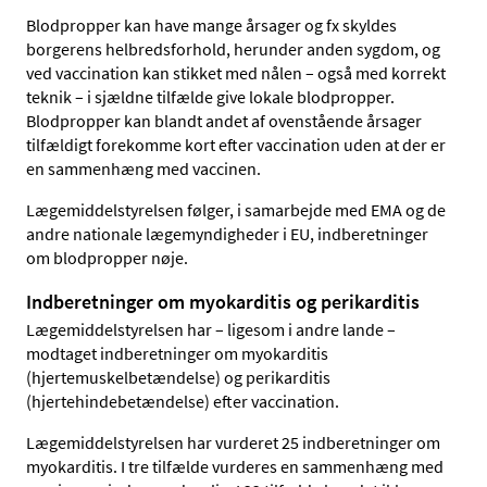
Blodpropper kan have mange årsager og fx skyldes
borgerens helbredsforhold, herunder anden sygdom, og
ved vaccination kan stikket med nålen – også med korrekt
teknik – i sjældne tilfælde give lokale blodpropper.
Blodpropper kan blandt andet af ovenstående årsager
tilfældigt forekomme kort efter vaccination uden at der er
en sammenhæng med vaccinen.
Lægemiddelstyrelsen følger, i samarbejde med EMA og de
andre nationale lægemyndigheder i EU, indberetninger
om blodpropper nøje.
Indberetninger om myokarditis og perikarditis
Lægemiddelstyrelsen har – ligesom i andre lande –
modtaget indberetninger om myokarditis
(hjertemuskelbetændelse) og perikarditis
(hjertehindebetændelse) efter vaccination.
Lægemiddelstyrelsen har vurderet 25 indberetninger om
myokarditis. I tre tilfælde vurderes en sammenhæng med