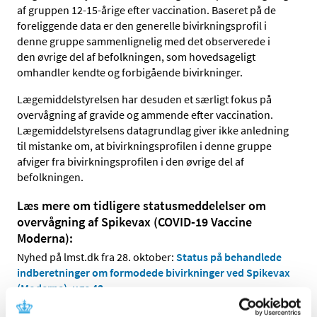
af gruppen 12-15-årige efter vaccination. Baseret på de
foreliggende data er den generelle bivirkningsprofil i
denne gruppe sammenlignelig med det observerede i
den øvrige del af befolkningen, som hovedsageligt
omhandler kendte og forbigående bivirkninger.
Lægemiddelstyrelsen har desuden et særligt fokus på
overvågning af gravide og ammende efter vaccination.
Lægemiddelstyrelsens datagrundlag giver ikke anledning
til mistanke om, at bivirkningsprofilen i denne gruppe
afviger fra bivirkningsprofilen i den øvrige del af
befolkningen.
Læs mere om tidligere statusmeddelelser om
overvågning af Spikevax (COVID-19 Vaccine
Moderna):
Nyhed på lmst.dk fra 28. oktober:
Status på behandlede
indberetninger om formodede bivirkninger ved Spikevax
(Moderna), uge 43
Nyhed på lmst.dk fra 14. oktober:
Status på behandlede