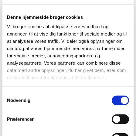
indberetninger om formodede bivirkninger ved Spikevax
(Moderna), uge 41
Denne hjemmeside bruger cookies
Nyhed på lmst.dk fra 7. oktober:
Status på behandlede
Vi bruger cookies til at tilpasse vores indhold og
indberetninger om formodede bivirkninger ved Spikevax
annoncer, til at vise dig funktioner til sociale medier og til
(Moderna), uge 40
at analysere vores trafik. Vi deler også oplysninger om
din brug af vores hjemmeside med vores partnere inden
Nyhed på lmst.dk fra 30. september:
Status på
behandlede indberetninger om formodede bivirkninger
for sociale medier, annonceringspartnere og
ved Spikevax (Moderna), uge 39
analysepartnere. Vores partnere kan kombinere disse
data med andre oplysninger, du har givet dem, eller som
Nyhed på lmst.dk fra 23. september:
Status på
de har indsamlet fra din brug af deres tjenester.
behandlede indberetninger om formodede bivirkninger
ved Spikevax (Moderna), uge 38
Samtykkevalg
Nyhed på lmst.dk fra 16. september:
Status på
Nødvendig
behandlede indberetninger om formodede bivirkninger
ved Spikevax (Moderna), uge 37
Præferencer
Nyhed på lmst.dk fra 9. september:
Status på behandlede
indberetninger om formodede bivirkninger ved Spikevax