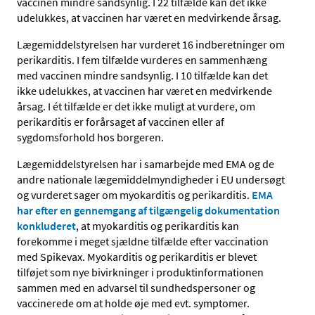
vaccinen mindre sandsynlig. I 22 tilfælde kan det ikke
udelukkes, at vaccinen har været en medvirkende årsag.
Lægemiddelstyrelsen har vurderet 16 indberetninger om
perikarditis. I fem tilfælde vurderes en sammenhæng
med vaccinen mindre sandsynlig. I 10 tilfælde kan det
ikke udelukkes, at vaccinen har været en medvirkende
årsag. I ét tilfælde er det ikke muligt at vurdere, om
perikarditis er forårsaget af vaccinen eller af
sygdomsforhold hos borgeren.
Lægemiddelstyrelsen har i samarbejde med EMA og de
andre nationale lægemiddelmyndigheder i EU undersøgt
og vurderet sager om myokarditis og perikarditis.
EMA
har efter en gennemgang af tilgængelig dokumentation
konkluderet
, at myokarditis og perikarditis kan
forekomme i meget sjældne tilfælde efter vaccination
med Spikevax. Myokarditis og perikarditis er blevet
tilføjet som nye bivirkninger i produktinformationen
sammen med en advarsel til sundhedspersoner og
vaccinerede om at holde øje med evt. symptomer.