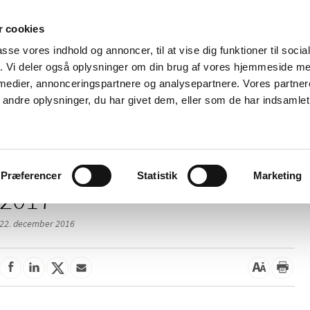
 cookies
passe vores indhold og annoncer, til at vise dig funktioner til soci
Nyheder
Om os
Kontakt
fik. Vi deler også oplysninger om din brug af vores hjemmeside m
 medier, annonceringspartnere og analysepartnere. Vores partne
 og
Tilskud og
Apoteker og salg af
Me
ndre oplysninger, du har givet dem, eller som de har indsamlet 
rmation
priser
medicin
ud
Præferencer
Statistik
Marketing
2017
22. december 2016