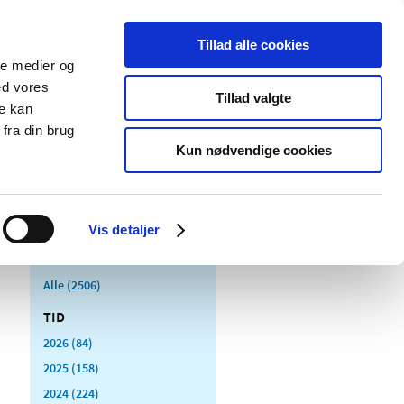
Tillad alle cookies
ale medier og
Udgivelser
Cookies
ed vores
Tillad valgte
re kan
dicinsk
Særlige
fra din brug
styr
produktområder
Kun nødvendige cookies
Vis detaljer
Alle (2506)
TID
2026 (84)
2025 (158)
2024 (224)