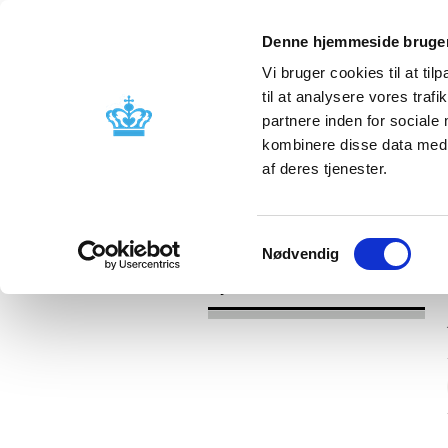
Denne hjemmeside bruger
Vi bruger cookies til at til
til at analysere vores tra
partnere inden for sociale
Godkendelse og
Bivirkninger
kombinere disse data med a
kontrol
produktinfo
af deres tjenester.
/
Nyheder
2017
Samtykkevalg
Nødvendig
Nyheder