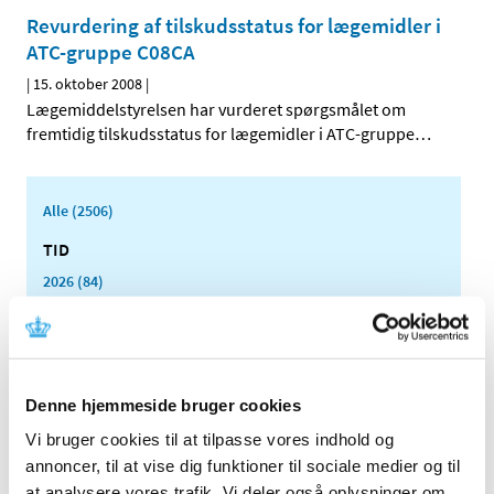
Revurdering af tilskudsstatus for lægemidler i
ATC-gruppe C08CA
|
15. oktober 2008
|
Lægemiddelstyrelsen har vurderet spørgsmålet om
fremtidig tilskudsstatus for lægemidler i ATC-gruppe
…
Alle (2506)
TID
2026 (84)
2025 (158)
2024 (224)
2023 (195)
2022 (197)
Denne hjemmeside bruger cookies
2021 (516)
Vi bruger cookies til at tilpasse vores indhold og
annoncer, til at vise dig funktioner til sociale medier og til
2020 (263)
at analysere vores trafik. Vi deler også oplysninger om