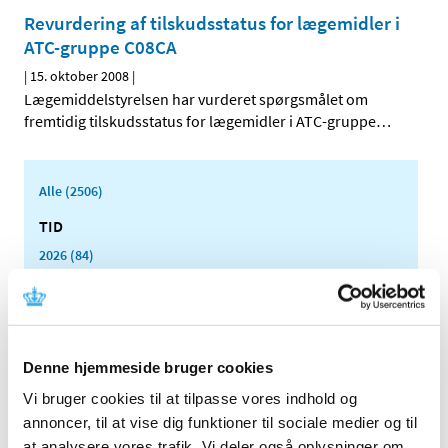
Revurdering af tilskudsstatus for lægemidler i
ATC-gruppe C08CA
|
15. oktober 2008
|
Lægemiddelstyrelsen har vurderet spørgsmålet om
fremtidig tilskudsstatus for lægemidler i ATC-gruppe
…
Alle (2506)
TID
2026 (84)
2025 (158)
2024 (224)
2023 (195)
2022 (197)
Denne hjemmeside bruger cookies
2021 (516)
Vi bruger cookies til at tilpasse vores indhold og
annoncer, til at vise dig funktioner til sociale medier og til
2020 (263)
at analysere vores trafik. Vi deler også oplysninger om