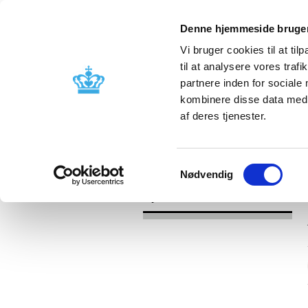
Denne hjemmeside bruger
Vi bruger cookies til at til
til at analysere vores tra
partnere inden for sociale
Godkendelse og
Bivirkninger
kombinere disse data med a
kontrol
produktinfo
af deres tjenester.
/
Nyheder
2017
Samtykkevalg
Nødvendig
Nyheder