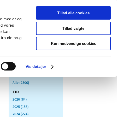
Tillad alle cookies
ale medier og
Udgivelser
Cookies
ed vores
Tillad valgte
re kan
dicinsk
Særlige
fra din brug
styr
produktområder
Kun nødvendige cookies
Vis detaljer
Alle (2506)
TID
2026 (84)
2025 (158)
2024 (224)