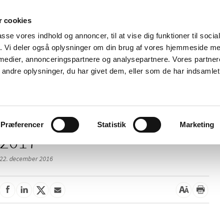
 cookies
passe vores indhold og annoncer, til at vise dig funktioner til soci
Nyheder
Om os
Kontakt
fik. Vi deler også oplysninger om din brug af vores hjemmeside m
 medier, annonceringspartnere og analysepartnere. Vores partne
 og
Tilskud og
Apoteker og salg af
Me
ndre oplysninger, du har givet dem, eller som de har indsamlet 
rmation
priser
medicin
ud
Præferencer
Statistik
Marketing
2017
22. december 2016