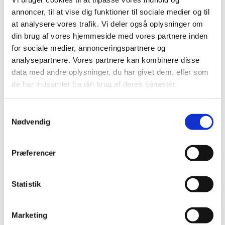
2021 (516)
annoncer, til at vise dig funktioner til sociale medier og til
2020 (263)
at analysere vores trafik. Vi deler også oplysninger om
din brug af vores hjemmeside med vores partnere inden
2019 (159)
for sociale medier, annonceringspartnere og
2018 (150)
analysepartnere. Vores partnere kan kombinere disse
2017 (167)
data med andre oplysninger, du har givet dem, eller som
2016 (167)
de har indsamlet fra din brug af deres tjenester.
2015 (33)
2014 (44)
Samtykkevalg
Nødvendig
2013 (49)
2012 (44)
2011 (13)
Præferencer
2010 (7)
2009 (14)
Statistik
december (2)
november (1)
Marketing
oktober (1)