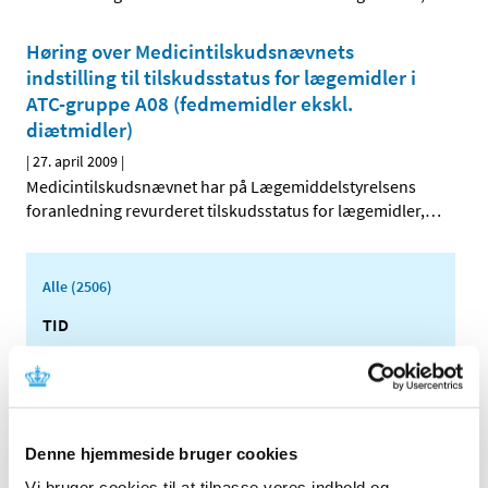
Høring over Medicintilskudsnævnets
indstilling til tilskudsstatus for lægemidler i
ATC-gruppe A08 (fedmemidler ekskl.
diætmidler)
|
27. april 2009
|
Medicintilskudsnævnet har på Lægemiddelstyrelsens
foranledning revurderet tilskudsstatus for lægemidler,
…
Alle (2506)
TID
2026 (84)
2025 (158)
2024 (224)
2023 (195)
Denne hjemmeside bruger cookies
2022 (197)
Vi bruger cookies til at tilpasse vores indhold og