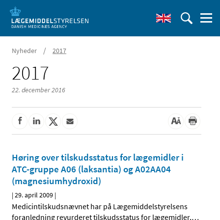
/
Nyheder
2017
2017
22. december 2016
Høring over tilskudsstatus for lægemidler i
ATC-gruppe A06 (laksantia) og A02AA04
(magnesiumhydroxid)
|
29. april 2009
|
Medicintilskudsnævnet har på Lægemiddelstyrelsens
foranledning revurderet tilskudsstatus for lægemidler,
…