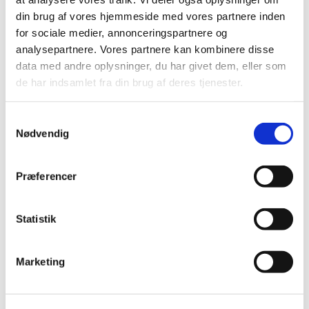
din brug af vores hjemmeside med vores partnere inden
Lægemiddelstyrelsen indleder ad hoc
for sociale medier, annonceringspartnere og
revurdering af tilskudsstatus i ATC–gruppe
analysepartnere. Vores partnere kan kombinere disse
C09C, C09D og C09X
data med andre oplysninger, du har givet dem, eller som
|
12. marts 2010
|
de har indsamlet fra din brug af deres tjenester.
En lang række lægemiddelvirksomheder har den 8. marts
2010 markedsført generiske kopier af angiotensin
…
Samtykkevalg
Nødvendig
Alle (2506)
TID
Præferencer
2026 (84)
2025 (158)
Statistik
2024 (224)
2023 (195)
Marketing
2022 (197)
2021 (516)