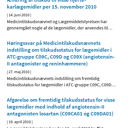
karlægemidler per 15. november 2010
|
14. juni 2010
|
Medicintilskudsnævnet og Lægemiddelstyrelsen har
gennemgået nogle af de lægemidler, der anvendes til
…
Høringssvar på Medicintilskudsnævnets
indstilling om tilskudsstatus for lægemidler i
ATC-gruppe C09C, C09D og C09X (angiotensin-
II antagonister og reninhæmmere)
|
27. maj 2010
|
Medicintilskudsnævnets indstilling om fremtidig
tilskudsstatus for lægemidler i ATC-gruppe C09C, C09D
…
Afgørelse om fremtidig tilskudsstatus for visse
lægemidler med indhold af angiotensin-II
antagonisten losartan (C09CA01 og C09DA01)
|
19. april 2010
|