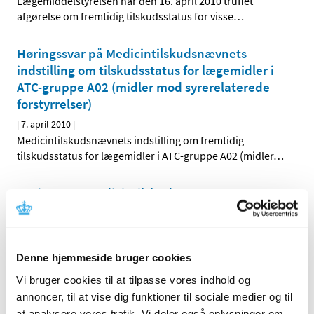
Lægemiddelstyrelsen har den 16. april 2010 truffet
afgørelse om fremtidig tilskudsstatus for visse
…
Høringssvar på Medicintilskudsnævnets
indstilling om tilskudsstatus for lægemidler i
ATC-gruppe A02 (midler mod syrerelaterede
forstyrrelser)
|
7. april 2010
|
Medicintilskudsnævnets indstilling om fremtidig
tilskudsstatus for lægemidler i ATC-gruppe A02 (midler
…
Høring over Medicintilskudsnævnets
indstilling til tilskudsstatus for lægemidler i
ATC-gruppe C09C, C09D og C09X (angiotensin-
II antagonister og reninhæmmere)
Denne hjemmeside bruger cookies
|
31. marts 2010
|
Medicintilskudsnævnet har på Lægemiddelstyrelsens
Vi bruger cookies til at tilpasse vores indhold og
foranledning revurderet tilskudsstatus for lægemidler i
…
annoncer, til at vise dig funktioner til sociale medier og til
at analysere vores trafik. Vi deler også oplysninger om