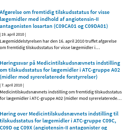
Afgørelse om fremtidig tilskudsstatus for visse
lægemidler med indhold af angiotensin-II
antagonisten losartan (C09CA01 og C09DA01)
|
19. april 2010
|
Lægemiddelstyrelsen har den 16. april 2010 truffet afgørelse
om fremtidig tilskudsstatus for visse lægemidler i
…
Høringssvar på Medicintilskudsnævnets indstilling
om tilskudsstatus for lægemidler i ATC-gruppe A02
(midler mod syrerelaterede forstyrrelser)
|
7. april 2010
|
Medicintilskudsnævnets indstilling om fremtidig tilskudsstatus
for lægemidler i ATC-gruppe A02 (midler mod syrerelaterede
…
Høring over Medicintilskudsnævnets indstilling til
tilskudsstatus for lægemidler i ATC-gruppe C09C,
C09D og C09X (angiotensin-II antagonister og