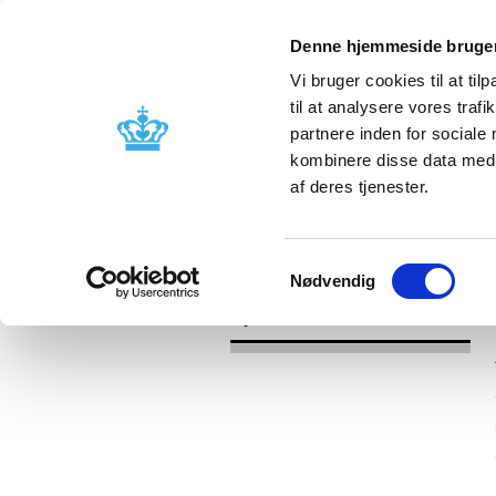
Denne hjemmeside bruger
Vi bruger cookies til at til
til at analysere vores tra
partnere inden for sociale
Godkendelse og
Bivirkninger
kombinere disse data med a
kontrol
produktinfo
af deres tjenester.
/
Nyheder
2017
Samtykkevalg
Nødvendig
Nyheder