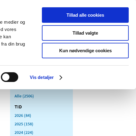
Tillad alle cookies
ale medier og
Udgivelser
Cookies
ed vores
Tillad valgte
re kan
dicinsk
Særlige
fra din brug
styr
produktområder
Kun nødvendige cookies
Vis detaljer
Alle (2506)
TID
2026 (84)
2025 (158)
2024 (224)