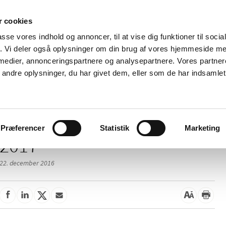
 cookies
passe vores indhold og annoncer, til at vise dig funktioner til soci
Nyheder
Om os
Kontakt
fik. Vi deler også oplysninger om din brug af vores hjemmeside m
 medier, annonceringspartnere og analysepartnere. Vores partne
 og
Tilskud og
Apoteker og salg af
Me
ndre oplysninger, du har givet dem, eller som de har indsamlet 
rmation
priser
medicin
ud
Præferencer
Statistik
Marketing
2017
22. december 2016