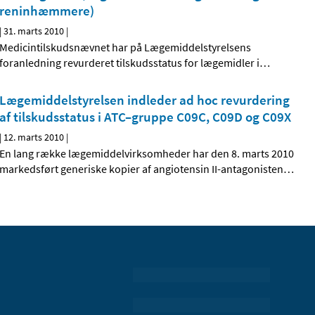
reninhæmmere)
|
31. marts 2010
|
Medicintilskudsnævnet har på Lægemiddelstyrelsens
foranledning revurderet tilskudsstatus for lægemidler i
…
Lægemiddelstyrelsen indleder ad hoc revurdering
af tilskudsstatus i ATC–gruppe C09C, C09D og C09X
|
12. marts 2010
|
En lang række lægemiddelvirksomheder har den 8. marts 2010
markedsført generiske kopier af angiotensin II-antagonisten
…