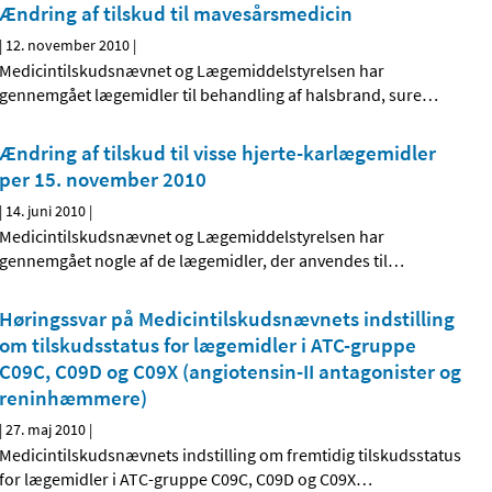
Ændring af tilskud til mavesårsmedicin
|
12. november 2010
|
Medicintilskudsnævnet og Lægemiddelstyrelsen har
gennemgået lægemidler til behandling af halsbrand, sure
…
Ændring af tilskud til visse hjerte-karlægemidler
per 15. november 2010
|
14. juni 2010
|
Medicintilskudsnævnet og Lægemiddelstyrelsen har
gennemgået nogle af de lægemidler, der anvendes til
…
Høringssvar på Medicintilskudsnævnets indstilling
om tilskudsstatus for lægemidler i ATC-gruppe
C09C, C09D og C09X (angiotensin-II antagonister og
reninhæmmere)
|
27. maj 2010
|
Medicintilskudsnævnets indstilling om fremtidig tilskudsstatus
for lægemidler i ATC-gruppe C09C, C09D og C09X
…