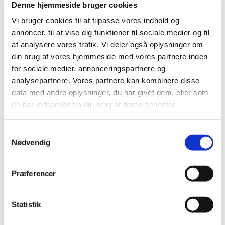
Denne hjemmeside bruger cookies
2019 (159)
Vi bruger cookies til at tilpasse vores indhold og
2018 (150)
annoncer, til at vise dig funktioner til sociale medier og til
2017 (167)
at analysere vores trafik. Vi deler også oplysninger om
2016 (167)
din brug af vores hjemmeside med vores partnere inden
for sociale medier, annonceringspartnere og
2015 (33)
analysepartnere. Vores partnere kan kombinere disse
2014 (44)
data med andre oplysninger, du har givet dem, eller som
2013 (49)
de har indsamlet fra din brug af deres tjenester.
2012 (44)
december (2)
Samtykkevalg
november (6)
Nødvendig
oktober (4)
september (7)
Præferencer
august (1)
juli (5)
juni (3)
Statistik
maj (1)