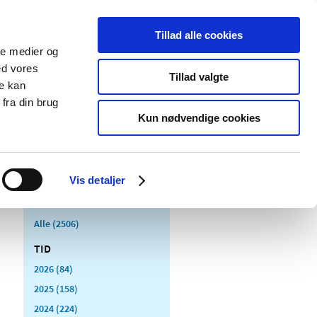
Tillad alle cookies
ale medier og
Udgivelser
Cookies
ed vores
Tillad valgte
re kan
dicinsk
Særlige
fra din brug
styr
produktområder
Kun nødvendige cookies
Vis detaljer
Alle (2506)
TID
2026 (84)
2025 (158)
2024 (224)