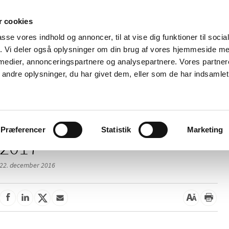
 cookies
passe vores indhold og annoncer, til at vise dig funktioner til soci
Nyheder
Om os
Kontakt
fik. Vi deler også oplysninger om din brug af vores hjemmeside m
 medier, annonceringspartnere og analysepartnere. Vores partne
 og
Tilskud og
Apoteker og salg af
Me
ndre oplysninger, du har givet dem, eller som de har indsamlet 
rmation
priser
medicin
ud
Præferencer
Statistik
Marketing
2017
22. december 2016