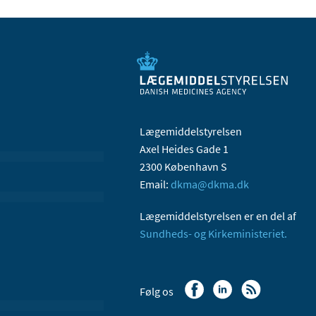
Lægemiddelstyrelsen
Axel Heides Gade 1
2300 København S
Email:
dkma@dkma.dk
Lægemiddelstyrelsen er en del af
Sundheds- og Kirkeministeriet.
Følg os