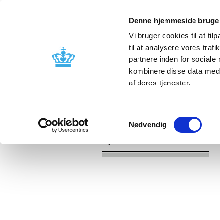
Denne hjemmeside bruger
Vi bruger cookies til at til
til at analysere vores tra
partnere inden for sociale
Godkendelse og
Bivirkninger
kombinere disse data med a
kontrol
produktinfo
af deres tjenester.
/
Nyheder
2017
Samtykkevalg
Nødvendig
Nyheder