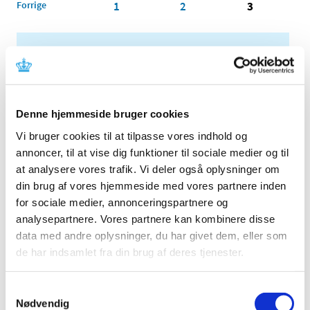
Forrige
1
2
3
Alle (2506)
TID
2026 (84)
Denne hjemmeside bruger cookies
2025 (158)
Vi bruger cookies til at tilpasse vores indhold og
2024 (224)
annoncer, til at vise dig funktioner til sociale medier og til
2023 (195)
at analysere vores trafik. Vi deler også oplysninger om
2022 (197)
din brug af vores hjemmeside med vores partnere inden
2021 (516)
for sociale medier, annonceringspartnere og
2020 (263)
analysepartnere. Vores partnere kan kombinere disse
2019 (159)
data med andre oplysninger, du har givet dem, eller som
de har indsamlet fra din brug af deres tjenester.
2018 (150)
2017 (167)
Samtykkevalg
2016 (167)
Nødvendig