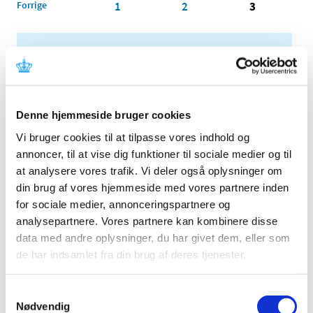
Forrige
1
2
3
Alle (2507)
TID
2026 (85)
Denne hjemmeside bruger cookies
2025 (158)
Vi bruger cookies til at tilpasse vores indhold og
2024 (224)
annoncer, til at vise dig funktioner til sociale medier og til
2023 (195)
at analysere vores trafik. Vi deler også oplysninger om
2022 (197)
din brug af vores hjemmeside med vores partnere inden
2021 (516)
for sociale medier, annonceringspartnere og
2020 (263)
analysepartnere. Vores partnere kan kombinere disse
2019 (159)
data med andre oplysninger, du har givet dem, eller som
de har indsamlet fra din brug af deres tjenester.
2018 (150)
2017 (167)
Samtykkevalg
2016 (167)
Nødvendig